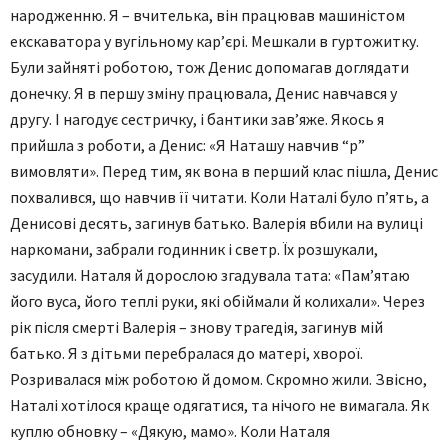
народженню. Я – вчителька, він працював машиністом
екскаватора у вугільному кар’єрі. Мешкали в гуртожитку.
Були зайняті роботою, тож Денис допомагав доглядати
донечку. Я в першу зміну працювала, Денис навчався у
другу. І нагодує сестричку, і бантики зав’яже. Якось я
прийшла з роботи, а Денис: «Я Наташу навчив “р”
вимовляти». Перед тим, як вона в перший клас пішла, Денис
похвалився, що навчив її читати. Коли Наталі було п’ять, а
Денисові десять, загинув батько. Валерія вбили на вулиці
наркомани, забрали годинник і светр. Їх розшукали,
засудили. Наталя й дорослою згадувала тата: «Пам’ятаю
його вуса, його теплі руки, які обіймали й колихали». Через
рік після смерті Валерія – знову трагедія, загинув мій
батько. Я з дітьми перебралася до матері, хворої.
Розривалася між роботою й домом. Скромно жили. Звісно,
Наталі хотілося краще одягатися, та нічого не вимагала. Як
куплю обновку – «Дякую, мамо». Коли Наталя