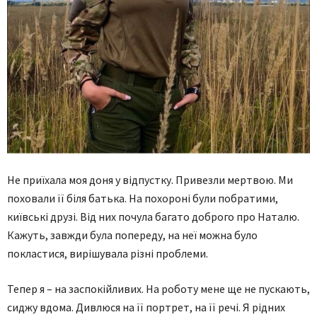
Не приїхала моя доня у відпустку. Привезли мертвою. Ми
поховали її біля батька. На похороні були побратими,
київські друзі. Від них почула багато доброго про Наталю.
Кажуть, завжди була попереду, на неї можна було
покластися, вирішувала різні проблеми.
Тепер я – на заспокійливих. На роботу мене ще не пускають,
сиджу вдома. Дивлюся на її портрет, на її речі. Я рідних