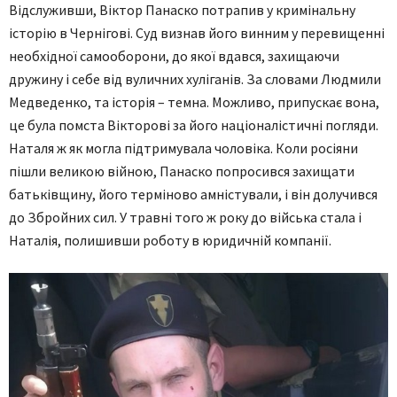
Відслуживши, Віктор Панаско потрапив у кримінальну
історію в Чернігові. Суд визнав його винним у перевищенні
необхідної самооборони, до якої вдався, захищаючи
дружину і себе від вуличних хуліганів. За словами Людмили
Медведенко, та історія – темна. Можливо, припускає вона,
це була помста Вікторові за його націоналістичні погляди.
Наталя ж як могла підтримувала чоловіка. Коли росіяни
пішли великою війною, Панаско попросився захищати
батьківщину, його терміново амністували, і він долучився
до Збройних сил. У травні того ж року до війська стала і
Наталія, полишивши роботу в юридичній компанії.