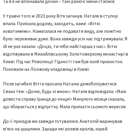
Та й я не впізнавала дочки – такі разючі зміни сталися.
У травні того ж 2023 року Вітя загинув. Наталя в ступор
впала. Приїхала додому, заходить, каже: «Вітю
ховатимемо». Намагалася не подавати виду, але помітно
було: переживає дуже. Вона завжди усіх нас підтримувала. Я
їй не раз казала: «Доцю, ти ніби найстарша з нас». Вітю
відспівували в Михайлівському Золотоверхому монастирі в
Києві. Під час Революції Гідності там був їхній прихисток.
Поховали на Лісовому кладовищі в Києві.
Після загибелі Віті я просила Наталю демобілізуватися.
Сваха теж: «Доню, будь зі мною». Наталя відповідала: «Маю
довести справу Іранця до кінця!» Минулого місяця сказала,
що збирається у відпустку. Мала приїхати сьомого вересня.
До її приїздів ми завжди готувалися. Анатолій маринував
м’ясо на шашлики. Заради неї розвів кролів, курей.