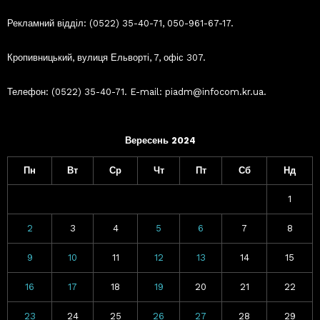
Рекламний відділ: (0522) 35-40-71, 050-961-67-17.
Кропивницький, вулиця Ельворті, 7, офіс 307.
Телефон: (0522) 35-40-71. E-mail: piadm@infocom.kr.ua.
Вересень 2024
Пн
Вт
Ср
Чт
Пт
Сб
Нд
1
2
3
4
5
6
7
8
9
10
11
12
13
14
15
16
17
18
19
20
21
22
23
24
25
26
27
28
29