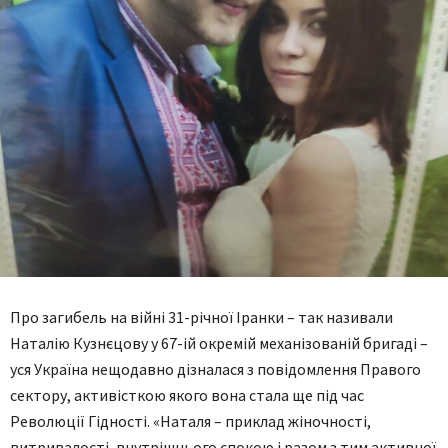
Про загибель на війні 31-річної Іранки – так називали
Наталію Кузнєцову у 67-ій окремій механізованій бригаді –
уся Україна нещодавно дізналася з повідомлення Правого
сектору, активісткою якого вона стала ще під час
Революції Гідності. «Наталя – приклад жіночності,
витривалості, внутрішнього спокою і разом з тим активної