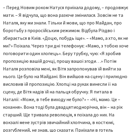
– Перед Новим роком Натуся приїхала додому, – продовжує
мати. – Я відчула, що вона разюче змінилася. Зовсім не та
Наталя, яку ми знали. Тільки й мови, що про Майдан, про
боротьбу з проросійським режимом. Відбула Різдво і
збирається в Київ. «Доцю, побудь іще». – «Мамо, а хто, як не
ми?» Поїхала. Через три дні телефонує: «Мамо, з тобою хоче
поговорити один хлопець». Беру трубку, чую: «Я зробив
пропозицію вашій дочці, прошу вашої згоди…» Потім
Наталя розповіла мені, як Вітя запропонував їй вийти за
нього. Це було на Майдані. Він вийшов на сцену і прилюдно
висловив їй пропозицію. Хлопці на руках винесли її на
сцену, де Вітя надів їй на пальця обручку. Я питала в
Наталії: «Може, в тебе виходу не було?» – «Ні, мамо. Це –
кохання». Вона тоді була двадцятиоднорічна, він – на рік
старший. Ще тривала революція, я поїхала до них. На
вокзалі мене зустрів звичайний хлопчина, в костюмі,
розгублений, не знав, що сказати. Приїхали в готель