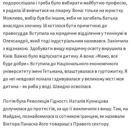
подорослішала і треба було вибирати майбутню професію,
я радила їй вивчитися на лікарку. Вона: тільки на юристку.
Можливо, вибір був би іншим, якби не загибель батька
внаслідок злочину. Їй хотілося бути причетною до
правосуддя. Вступила на юридичне відділення у технікумі в
Олександрії, який тоді індустріальним називався. Закінчила
з відзнакою. Здобувати вищу юридичну освіту вирушила в
Київ. Важко було відпускати дитину. А вона: «Мамо, все
буде добре». Вступила до Національного економічного
університету імені Гетьмана, влаштувалася в гуртожитку. Я
до неї невдовзі поїхала і здивувалася: у великому місті моя
дитина – як риба у воді. Швидко освоїлася.
Потім була Революція Гідності. Наталія Кузнєцова
долучилася до протестів, за що її виключили з вишу. Там, на
Майдані, познайомилася із сотником Іранцем, як називали
Віктора Панаска його товариші з Правого сектору.