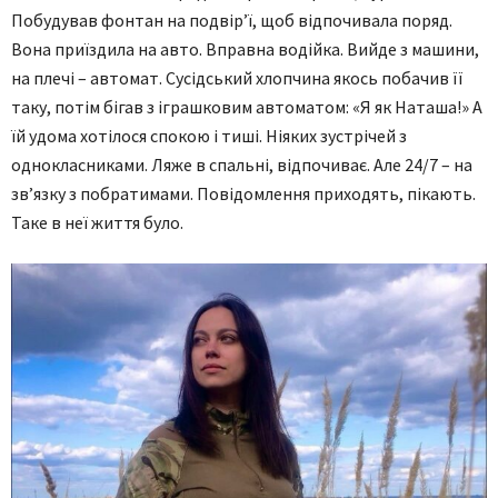
Побудував фонтан на подвір’ї, щоб відпочивала поряд.
Вона приїздила на авто. Вправна водійка. Вийде з машини,
на плечі – автомат. Сусідський хлопчина якось побачив її
таку, потім бігав з іграшковим автоматом: «Я як Наташа!» А
їй удома хотілося спокою і тиші. Ніяких зустрічей з
однокласниками. Ляже в спальні, відпочиває. Але 24/7 – на
зв’язку з побратимами. Повідомлення приходять, пікають.
Таке в неї життя було.