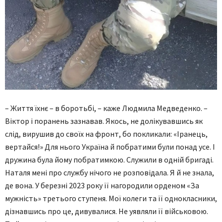
– Життя їхнє – в боротьбі, – каже Людмила Медведенко. –
Віктор і поранень зазнавав. Якось, не долікувавшись як
слід, вирушив до своїх на фронт, бо покликали: «Іранець,
вертайся!» Для нього Україна й побратими були понад усе. І
дружина була йому побратимкою. Служили в одній бригаді.
Наталя мені про службу нічого не розповідала. Я й не знала,
де вона. У березні 2023 року її нагородили орденом «За
мужність» третього ступеня. Мої колеги та її однокласники,
дізнавшись про це, дивувалися. Не уявляли її військовою.