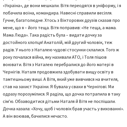
«Україна», де вони мешкали. Вітя переодягся в уніформу, і я
побачила воїна, командира. Навесні справили весілля.
Гучне, багатолюдне. Хтось з Вікторових друзів сказав про
мене, що я – його теща. Вітя поправив: «Не теща, а мама.
Мама Люда». Така радість була – видати дочку за
достойного хлопця! Анатолій, мій другий чоловік, теж
радів. У нього з Наталею чудові стосунки склалися. Того ж
року почалася війна, яку називали АТО, і Толя пішов
воювати. Вітя з Наталею перебралися до його матері в
Чернігів. Наталя продовжила здобувати вищу освіту в
тамтешньому виші. А Вітя, який уже вивчився на вчителя,
став на захист України. Я бувала у свахи в Чернігові. Ми
одразу порозумілися. Я раділа, що дочка потрапила в таку
сім’ю. Обзаводитися дітьми Наталя й Вітя не поспішали.
Дочка казала: «Хочу, щоб і чоловік брав участь у вихованні».
А він воював, бачилися нечасто.