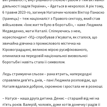
діяльності задля України», – йдеться в некролозі. А рік тому,
6 травня 2023-го, загинув Наталчин чоловік Віктор Панаско
(Іранець) – теж націоналіст з Правого сектору, який став
військовим. «Їхнє життя було в боротьбі», – каже Людмила
Медведенко, мати Наталії. Спілкуючись з нею,
кореспондент «УЦ» спробував з’ясувати, як сталося, що
звичайна дівчина з промислового містечка на
Кіровоградщині, великою мірою русифікованого,
опинилася на передовій національної визвольної
боротьби і навіть стала її символом.
Ледь стримуючи сльози – рана ятрить, напередодні
справляли дев’ять днів, – пані Людмила розповідає, що
Наталя вдалася доброю, скромною і зростала не в розкоші.
– Натуся – наша друга дитина. Денис – старший від неї на
п’ять років. Валерій, чоловік, дуже хотів донечку і радів її