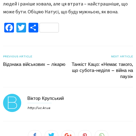
людей і раніше ховала, але ця втрата – найстрашніше, що
може бути. Обіцяю Натусі, що буду мужньою, як вона.
Facebook
Twitter
Поділитися
PREVIOUS ARTICLE
NEXT ARTICLE
Відзнака військових – лікарю
Танкіст Кацо: «Немає такого,
що субота-неділя – війна на
паузі»
Віктор Крупський
http://uc.kr.ua