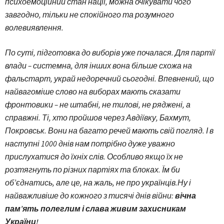
психоемоційний стан нації, можна очікувати чого
завгодно, тільки не спокійного та розумного
волевиявлення.
По суті, підготовка до виборів уже почалася. Для партії
влади – системна, для інших вона більше схожа на
фальстарт, украй недоречний сьогодні. Впевнений, що
найвагоміше слово на виборах мають сказати
фронтовики – не штабні, не тилові, не ряджені, а
справжні. Ті, хто пройшов через Авдіївку, Бахмут,
Покровськ. Вони на багато речей мають свій погляд. І в
наступні 1000 днів нам потрібно дуже уважно
прислухатися до їхніх слів. Особливо якщо їх не
розтягнуть по різних партіях та блоках. Їм би
об’єднатись, але це, на жаль, не про українців.
Ну і
найважливіше до кожного з тисячі днів війни:
вічна
пам’ять полеглим і слава живим захисникам
України!