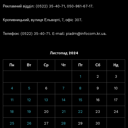
Рекламний відділ: (0522) 35-40-71, 050-961-67-17.
Кропивницький, вулиця Ельворті, 7, офіс 307.
Телефон: (0522) 35-40-71. E-mail: piadm@infocom.kr.ua.
Листопад 2024
Пн
Вт
Ср
Чт
Пт
Сб
Нд
1
2
3
4
5
6
7
8
9
10
11
12
13
14
15
16
17
18
19
20
21
22
23
24
25
26
27
28
29
30