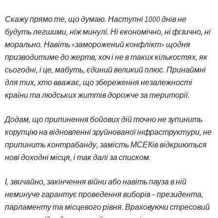
Скажу прямо те, що думаю. Наступні 1000 днів не
будуть легшими, ніж минулі. Ні економічно, ні фізично, ні
морально. Навіть «заморожений конфлікт» щодня
призводитиме до жертв, хоч і не в таких кількостях, як
сьогодні, і це, мабуть, єдиний великий плюс. Принаймні
для тих, хто вважає, що збереження незалежності
країни та людських життів дорожче за території.
Додам, що припинення бойових дій точно не зупинить
корупцію на відновленні зруйнованої інфраструктури, не
припинить контрабанду, замість МСЕКів відкриються
нові доходні місця, і так далі за списком.
І, звичайно, закінчення війни або навіть пауза в ній
неминуче гарантує проведення виборів – президента,
парламенту та місцевого рівня. Враховуючи стресовий