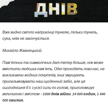
Вже видно світло наприкінці тунелю, тільки тунель,
сука, ніяк не закінчується.
Михайло Жванецький.
Пам’ятних та символічних дат тепер більше, ніж може
вмістити людська пам’ять. Одні проходять повз нас, не
викликаючи жодних почуттів, інші змушують
пригальмовувати наш щоденний забіг, але ця
сьогоднішня б’є з усієї сили по голові, приголомшує
величиною і змістом –
1000 днів війни. 24 000 годин, 1 440
000 хвилин.