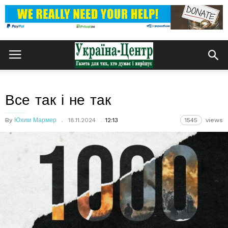
Все так і не так
By
Юхим Мармер
18.11.2024
12:13
1545
views