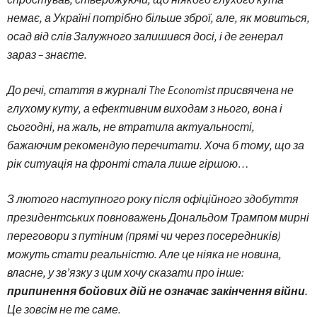
немає, а Україні потрібно більше зброї, але, як мовиться,
осад від слів Залужного залишився досі, і де генерал
зараз – знаєте.
До речі, стаття в журналі The Economist присвячена не
глухому куту, а ефективним виходам з нього, вона і
сьогодні, на жаль, не втратила актуальності,
бажаючим рекомендую перечитати. Хоча б тому, що за
рік ситуація на фронті стала лише гіршою…
З лютого наступного року після офіційного здобуття
президентських повноважень Дональдом Трампом мирні
переговори з путіним (прямі чи через посередників)
можуть стати реальністю. Але це ніяка не новина,
власне, у зв’язку з цим хочу сказати про інше:
припинення бойових дій не означає закінчення війни.
Це зовсім не те саме.