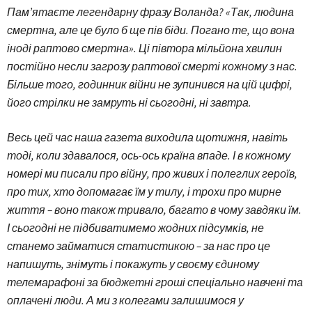
Пам’ятаєте легендарну фразу Воланда? «Так, людина
смертна, але це було б ще пів біди. Погано те, що вона
іноді раптово смертна». Ці півтора мільйона хвилин
постійно несли загрозу раптової смерті кожному з нас.
Більше того, годинник війни не зупинився на цій цифрі,
його стрілки не замруть ні сьогодні, ні завтра.
Весь цей час наша газета виходила щотижня, навіть
тоді, коли здавалося, ось-ось країна впаде. І в кожному
номері ми писали про війну, про живих і полеглих героїв,
про тих, хто допомагає їм у тилу, і трохи про мирне
життя – воно також тривало, багато в чому завдяки їм.
І сьогодні не підбиватимемо жодних підсумків, не
станемо займатися статистикою – за нас про це
напишуть, знімуть і покажуть у своєму єдиному
телемарафоні за бюджетні гроші спеціально навчені та
оплачені люди. А ми з колегами залишимося у