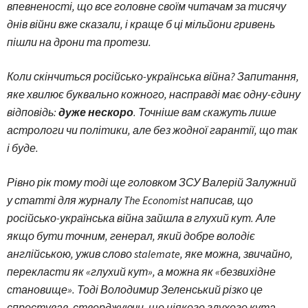
впевненості, що все головне своїм читачам за тисячу
днів війни вже сказали, і краще б ці мільйони гривень
пішли на дрони та протези.
Коли скінчиться російсько-українська війна? Запитання,
яке хвилює буквально кожного, насправді має одну-єдину
відповідь:
дуже нескоро
. Точніше вам cкажуть лише
астрологи чи політики, але без жодної гарантії, що так
і буде.
Рівно рік тому тоді ще головком ЗСУ Валерій Залужний
у статті для журналу The Economist написав, що
російсько-українська війна зайшла в глухий кут. Але
якщо бути точним, генерал, який добре володіє
англійською, ужив слово stalemate, яке можна, звичайно,
перекласти як «глухий кут», а можна як «безвихідне
становище». Тоді Володимир Зеленський різко це
спростував, стверджуючи, що ніякого глухого кута