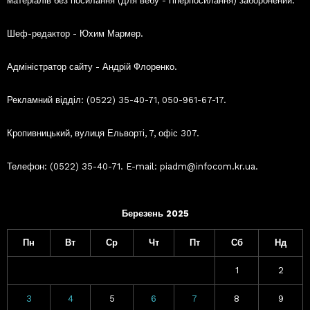
матеріалів без посилання (для вебу - гіперпосилання) заборонений.
Шеф-редактор - Юхим Мармер.
Адміністратор сайту - Андрій Флоренко.
Рекламний відділ: (0522) 35-40-71, 050-961-67-17.
Кропивницький, вулиця Ельворті, 7, офіс 307.
Телефон: (0522) 35-40-71. E-mail: piadm@infocom.kr.ua.
Березень 2025
Пн
Вт
Ср
Чт
Пт
Сб
Нд
1
2
3
4
5
6
7
8
9