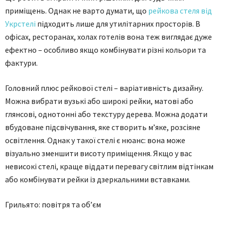
приміщень. Однак не варто думати, що
рейкова стеля від
Укрстелі
підходить лише для утилітарних просторів. В
офісах, ресторанах, холах готелів вона теж виглядає дуже
ефектно – особливо якщо комбінувати різні кольори та
фактури.
Головний плюс рейкової стелі – варіативність дизайну.
Можна вибрати вузькі або широкі рейки, матові або
глянсові, однотонні або текстуру дерева. Можна додати
вбудоване підсвічування, яке створить м’яке, розсіяне
освітлення. Однак у такої стелі є нюанс: вона може
візуально зменшити висоту приміщення. Якщо у вас
невисокі стелі, краще віддати перевагу світлим відтінкам
або комбінувати рейки із дзеркальними вставками.
Грильято: повітря та об’єм