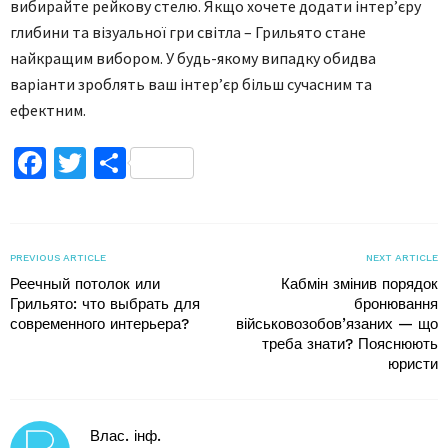
вибирайте рейкову стелю. Якщо хочете додати інтер’єру
глибини та візуальної гри світла – Грильято стане
найкращим вибором. У будь-якому випадку обидва
варіанти зроблять ваш інтер’єр більш сучасним та
ефектним.
Facebook
Twitter
Поділитися
PREVIOUS ARTICLE
NEXT ARTICLE
Реечный потолок или
Кабмін змінив порядок
Грильято: что выбрать для
бронювання
современного интерьера?
військовозобов’язаних — що
треба знати? Пояснюють
юристи
Влас. інф.