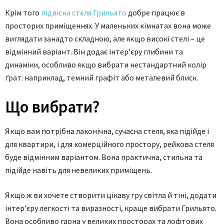
Крім того
підвісна стеля Грильято
добре працює в
просторих приміщеннях. У маленьких кімнатах вона може
виглядати занадто складною, але якщо високі стелі – це
відмінний варіант. Він додає інтер’єру глибини та
динаміки, особливо якщо вибрати нестандартний колір
ґрат: наприклад, темний графіт або металевий блиск.
Що вибрати?
Якщо вам потрібна лаконічна, сучасна стеля, яка підійде і
для квартири, і для комерційного простору, рейкова стеля
буде відмінним варіантом. Вона практична, стильна та
підійде навіть для невеликих приміщень.
Якщо ж ви хочете створити цікаву гру світла й тіні, додати
інтер’єру легкості та виразності, краще вибрати Грильято.
Вона особливо гарна у великих просторах та лофтових