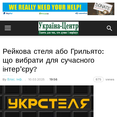
Рейкова стеля або Грильято:
що вибрати для сучасного
інтер’єру?
By
Влас. інф.
10.03.2025
19:56
875
views