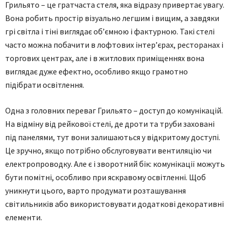
Грильято – це гратчаста стеля, яка відразу привертає увагу.
Вона робить простір візуально легшим і вищим, а завдяки
грі світла і тіні виглядає об’ємною і фактурною. Такі стелі
часто можна побачити в лофтових інтер’єрах, ресторанах і
торгових центрах, але і в житлових приміщеннях вона
виглядає дуже ефектно, особливо якщо грамотно
підібрати освітлення.
Одна з головних переваг Грильято – доступ до комунікацій.
На відміну від рейкової стелі, де дроти та труби заховані
під панелями, тут вони залишаються у відкритому доступі.
Це зручно, якщо потрібно обслуговувати вентиляцію чи
електропроводку. Але є і зворотний бік: комунікації можуть
бути помітні, особливо при яскравому освітленні. Щоб
уникнути цього, варто продумати розташування
світильників або використовувати додаткові декоративні
елементи.