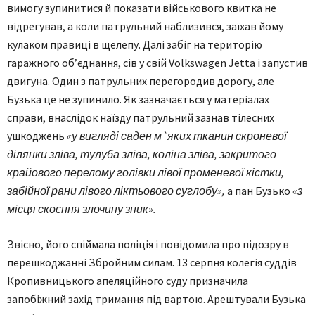
вимогу зупинитися й показати військового квитка не
відрегував, а коли патрульний наблизився, заїхав йому
кулаком правиці в щелепу. Далі забіг на територію
гаражного об’єднання, сів у свій Volkswagen Jetta і запустив
двигуна. Один з патрульних перегородив дорогу, але
Бузька це не зупинило. Як зазначається у матеріалах
справи, внаслідок наїзду патрульний зазнав тілесних
ушкоджень
«у вигляді саден м`яких тканин скроневої
ділянки зліва, тулуба зліва, коліна зліва, закритого
крайового перелому голівки лівої променевої кістки,
забійної рани лівого ліктьового суглобу»,
а пан Бузько
«з
місця скоєння злочину зник».
Звісно, його спіймала поліція і повідомила про підозру в
перешкоджанні Збройним силам. 13 серпня колегія суддів
Кропивницького апеляційного суду призначила
запобіжний захід тримання під вартою. Арештували Бузька