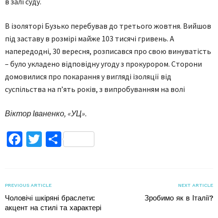
в залі суду.
В ізоляторі Бузько перебував до третього жовтня. Вийшов
під заставу в розмірі майже 103 тисячі гривень. А
напередодні, 30 вересня, розписався про свою винуватість
– було укладено відповідну угоду з прокурором. Сторони
домовилися про покарання у вигляді ізоляції від
суспільства на п’ять років, з випробуванням на волі
Віктор Іваненко, «УЦ».
Facebook
Twitter
Поділитися
PREVIOUS ARTICLE
NEXT ARTICLE
Чоловічі шкіряні браслети:
Зробимо як в Італії?
акцент на стилі та характері