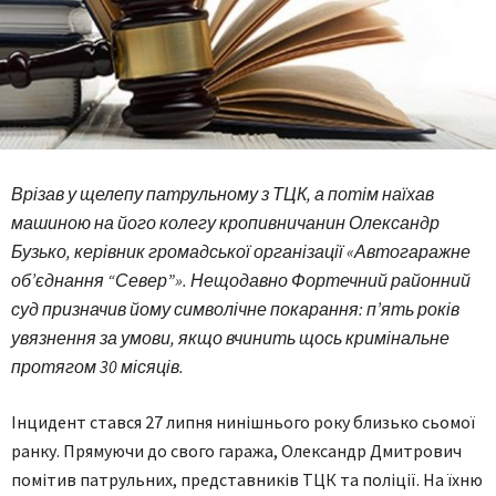
Врізав у щелепу патрульному з ТЦК, а потім наїхав
машиною на його колегу кропивничанин Олександр
Бузько, керівник громадської організації «Автогаражне
об’єднання “Север”». Нещодавно Фортечний районний
суд призначив йому символічне покарання: п’ять років
увязнення за умови, якщо вчинить щось кримінальне
протягом 30 місяців.
Інцидент стався 27 липня нинішнього року близько сьомої
ранку. Прямуючи до свого гаража, Олександр Дмитрович
помітив патрульних, представників ТЦК та поліції. На їхню