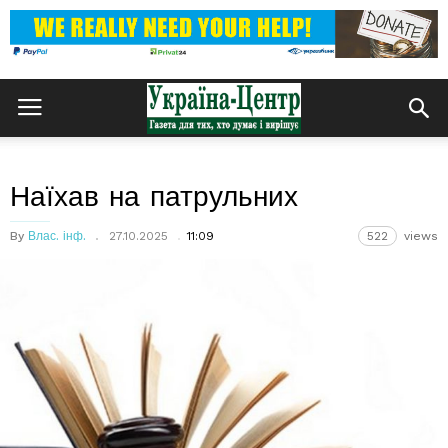
Наїхав на патрульних
By
Влас. інф.
27.10.2025
11:09
522
views