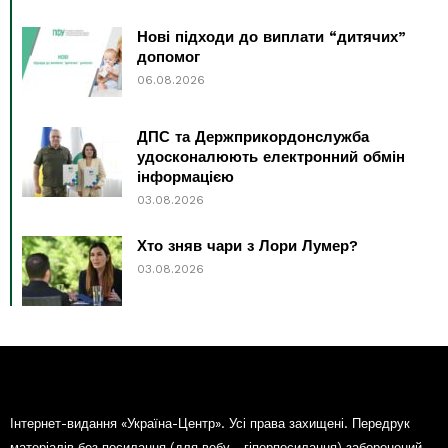
Нові підходи до виплати “дитячих”
допомог
06.08.2026
ДПС та Держприкордонслужба
удосконалюють електронний обмін
інформацією
03.08.2026
Хто зняв чари з Лори Лумер?
03.08.2026
Інтернет-видання «Україна-Центр». Усі права захищені. Передрук
матеріалів без посилання (для вебу - гіперпосилання) заборонений.