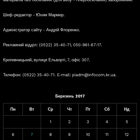
Шеф-редактор - Юхим Мармер.
Адміністратор сайту - Андрій Флоренко.
Рекламний відділ: (0522) 35-40-71, 050-961-67-17.
Кропивницький, вулиця Ельворті, 7, офіс 307.
Телефон: (0522) 35-40-71. E-mail: piadm@infocom.kr.ua.
Березень 2017
Пн
Вт
Ср
Чт
Пт
Сб
Нд
1
2
3
4
5
6
7
8
9
10
11
12