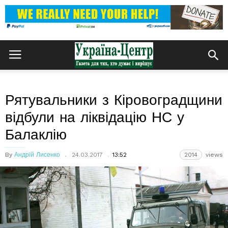
Рятувальники з Кіровоградщини
відбули на ліквідацію НС у
Балаклію
By
Андрій Лисенко
24.03.2017
13:52
2014
views