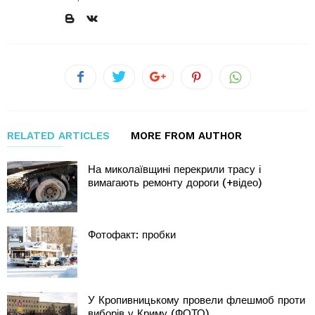
RELATED ARTICLES
MORE FROM AUTHOR
На миколаївщині перекрили трасу і
вимагають ремонту дороги (+відео)
Фотофакт: пробки
У Кропивницькому провели флешмоб проти
виборів у Криму (ФОТО)