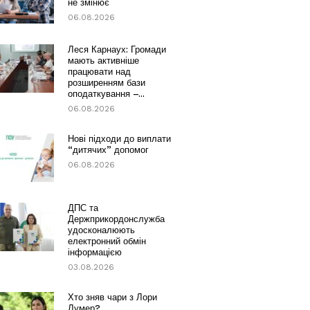
не змінює
06.08.2026
Леся Карнаух: Громади
мають активніше
працювати над
розширенням бази
оподаткування –...
06.08.2026
Нові підходи до виплати
“дитячих” допомог
06.08.2026
ДПС та
Держприкордонслужба
удосконалюють
електронний обмін
інформацією
03.08.2026
Хто зняв чари з Лори
Лумер?