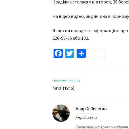
Крадіжка сталася у вівторок, 28 бере
На відео видно, як дівчина в чорном
Якщо ви володієте інформацією про 
226-53-66 або 102.
Facebook
Twitter
Поділитис
PREVIOUS ARTICLE
№13 (1215)
Андрій Лисенко
http://uc.kr.ua
Редактор Інтернет-видання 