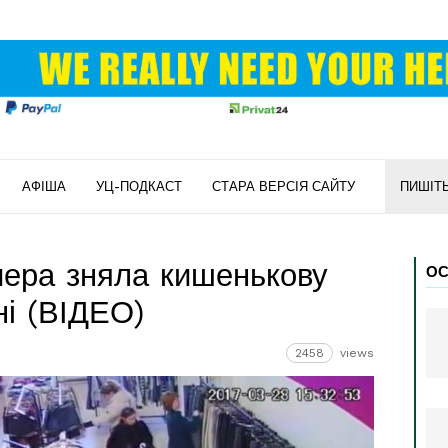
АФІША
УЦ-ПОДКАСТ
СТАРА ВЕРСІЯ САЙТУ
ПИШІТ
мера зняла кишенькову
ОС
ні (ВІДЕО)
2458
views