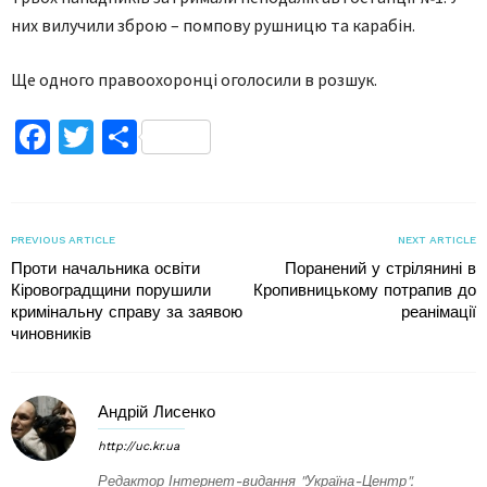
них вилучили зброю – помпову рушницю та карабін.
Ще одного правоохоронці оголосили в розшук.
Facebook
Twitter
Поділитися
PREVIOUS ARTICLE
NEXT ARTICLE
Проти начальника освіти
Поранений у стрілянині в
Кіровоградщини порушили
Кропивницькому потрапив до
кримінальну справу за заявою
реанімації
чиновників
Андрій Лисенко
http://uc.kr.ua
Редактор Інтернет-видання "Україна-Центр".