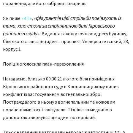
поранення, але його забрали товариші.
Як пише
«КП»
,
«фігурантів цієї стрільби пов’язують із
тими, хто стояв за стріляниною біля Кіровського
районного суду».
Видання також уточнює адресу будинку,
біля якого стався інцидент: проспект Університетський, 23,
корпус 1.
Поліція оголосила план-перехоплення.
Нагадаємо, близько 09:30 21 лютого біля приміщення
Кіровського районного суду в Кропивницькому виник
конфлікт із застосуванням вогнепальної зброї.
Постраждалого в ньому з вогнепальним та ножовим
пораненнями госпіталізували. Пізніше за медичною
допомогою звернувся ще один потерпілий.
Трьох нападників затримали неподалік автостанції №1. У