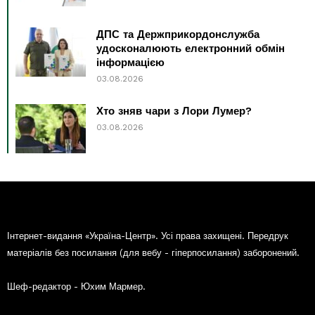
ДПС та Держприкордонслужба
удосконалюють електронний обмін
інформацією
03.08.2026
Хто зняв чари з Лори Лумер?
03.08.2026
Інтернет-видання «Україна-Центр». Усі права захищені. Передрук
матеріалів без посилання (для вебу - гіперпосилання) заборонений.
Шеф-редактор - Юхим Мармер.