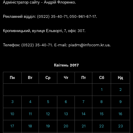
Адміністратор сайту - Андрій Флоренко.
Рекламний відділ: (0522) 35-40-71, 050-961-67-17.
Кропивницький, вулиця Ельворті, 7, офіс 307.
Телефон: (0522) 35-40-71. E-mail: piadm@infocom.kr.ua.
Квітень 2017
Пн
Вт
Ср
Чт
Пт
Сб
Нд
1
2
3
4
5
6
7
8
9
10
11
12
13
14
15
16
17
18
19
20
21
22
23