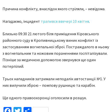
Причина конфлікту, внаслідок якого стріляли, – невідома.
Нагадаємо, інцидент
трапився ввечері 10 квітня
.
Близько 09:30 21 лютого біля приміщення Кіровського
районного суду в Кропивницькому виник конфлікт із
застосуванням вогнепальної зброї. Постраждалого в ньому
з вогнепальним та ножовим пораненнями госпіталізували.
Пізніше за медичною допомогою звернувся ще один
потерпілий.
Трьох нападників затримали неподалік автостанції №1. У
них вилучили зброю – помпову рушницю та карабін.
Ще одного правоохоронці оголосили в розшук.
Facebook
Twitter
Поділитися