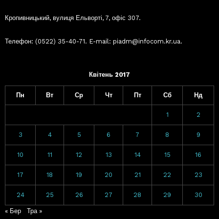
Кропивницький, вулиця Ельворті, 7, офіс 307.
Телефон: (0522) 35-40-71. E-mail: piadm@infocom.kr.ua.
Квітень 2017
Пн
Вт
Ср
Чт
Пт
Сб
Нд
1
2
3
4
5
6
7
8
9
10
11
12
13
14
15
16
17
18
19
20
21
22
23
24
25
26
27
28
29
30
« Бер
Тра »