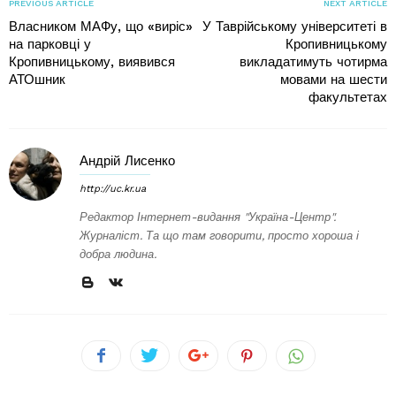
PREVIOUS ARTICLE
NEXT ARTICLE
Власником МАФу, що «виріс»
У Таврійському університеті в
на парковці у
Кропивницькому
Кропивницькому, виявився
викладатимуть чотирма
АТОшник
мовами на шести
факультетах
Андрій Лисенко
http://uc.kr.ua
Редактор Інтернет-видання "Україна-Центр".
Журналіст. Та що там говорити, просто хороша і
добра людина.