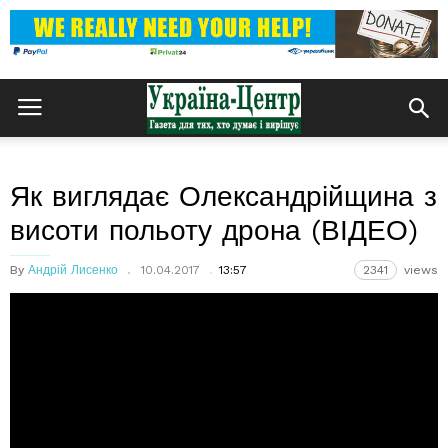
Як виглядає Олександрійщина з
висоти польоту дрона (ВІДЕО)
By
Андрій Лисенко
10.04.2017
13:57
2341
views