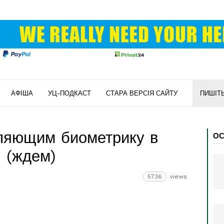
АФІША
УЦ-ПОДКАСТ
СТАРА ВЕРСІЯ САЙТУ
ПИШІТ
яющим биометрику в
ОС
 (ждем)
5736
views