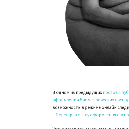
В одном из предыдущих
постов я пу
оформлении биометрических паспо
возможность в режиме онлайн следит
–
Перевірка стану оформлення пасп