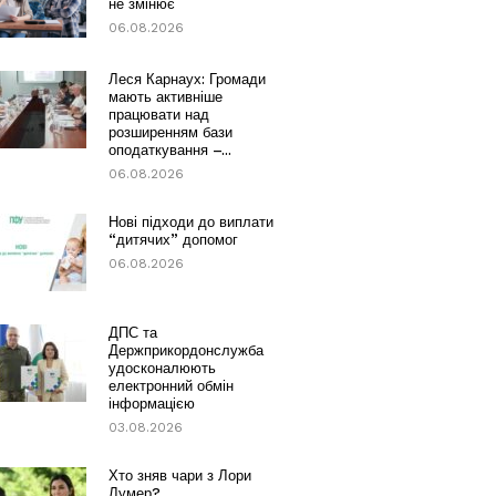
не змінює
06.08.2026
Леся Карнаух: Громади
мають активніше
працювати над
розширенням бази
оподаткування –...
06.08.2026
Нові підходи до виплати
“дитячих” допомог
06.08.2026
ДПС та
Держприкордонслужба
удосконалюють
електронний обмін
інформацією
03.08.2026
Хто зняв чари з Лори
Лумер?