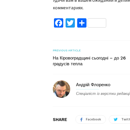
Удачи вам в вашем ожидании и делим
комментариях.
Facebook
Twitter
Поділитис
PREVIOUS ARTICLE
На Кіровоградщині сьогодні – до 26
градусів тепла
Андрій Флоренко
Спеціаліст із верстки редакці
SHARE
Facebook
Twit