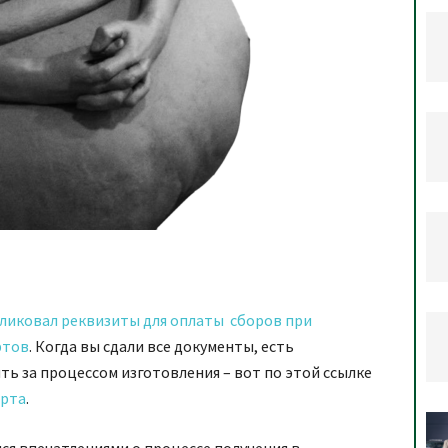
бликовал реквизиты для оплаты сборов при
ртов
. Когда вы сдали все документы, есть
ь за процессом изготовления – вот по этой ссылке
орта
.