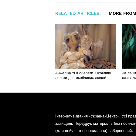
RELATED ARTICLES
MORE FROM
Анжеліка ті її обереги. Особливі
За лашт
ляльки для особливих людей
оживали
Інтернет-видання «Україна-Центр». Усі пра
захищені. Передрук матеріалів без посила
(для вебу - гіперпосилання) заборонений.