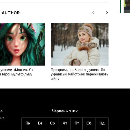
 AUTHOR
унками «Мавки». Як
Прикраси, зроблені з душею. Як
 герої мультфільму
українські майстрині переживають
війну
ва
Червень 2017
ння
Пн
Вт
Ср
Чт
Пт
Сб
Нд