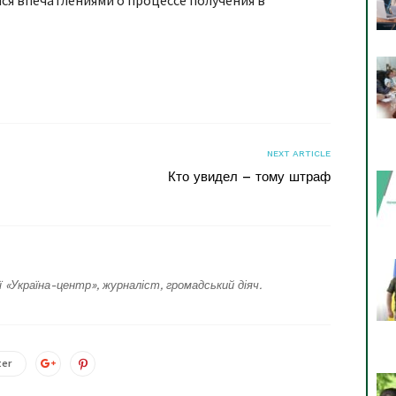
ся впечатлениями о процессе получения в
я
NEXT ARTICLE
Кто увидел – тому штраф
ї «Україна-центр», журналіст, громадський діяч.
ter