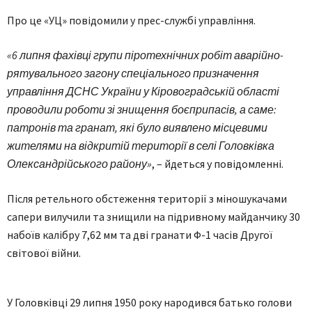
Про це «УЦ» повідомили у прес-службі управління.
«6 липня фахівці групи піротехнічних робіт аварійно-
рятувального загону спеціального призначення
управління ДСНС України у Кіровоградській області
проводили роботи зі знищення боєприпасів, а саме:
патронів та гранат, які було виявлено місцевими
жителями на відкритій території в селі Головківка
Олександрійського району»
, – йдеться у повідомленні.
Після ретельного обстеження території з міношукачами
сапери вилучили та знищили на підривному майданчику 30
набоїв калібру 7,62 мм та дві гранати Ф-1 часів Другої
світової війни.
У Головківці 29 липня 1950 року народився батько голови