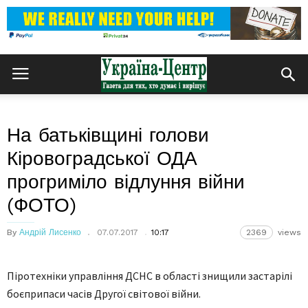
На батьківщині голови
Кіровоградської ОДА
прогриміло відлуння війни
(ФОТО)
By
Андрій Лисенко
07.07.2017
10:17
2369
views
Піротехніки управління ДСНС в області знищили застарілі
боєприпаси часів Другої світової війни.