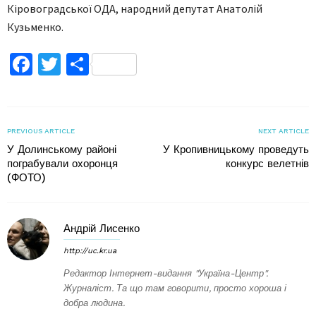
Кіровоградської ОДА, народний депутат Анатолій
Кузьменко.
Facebook
Twitter
Поділитися
PREVIOUS ARTICLE
NEXT ARTICLE
У Долинському районі
У Кропивницькому проведуть
пограбували охоронця
конкурс велетнів
(ФОТО)
Андрій Лисенко
http://uc.kr.ua
Редактор Інтернет-видання "Україна-Центр".
Журналіст. Та що там говорити, просто хороша і
добра людина.