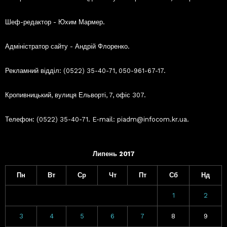
Шеф-редактор - Юхим Мармер.
Адміністратор сайту - Андрій Флоренко.
Рекламний відділ: (0522) 35-40-71, 050-961-67-17.
Кропивницький, вулиця Ельворті, 7, офіс 307.
Телефон: (0522) 35-40-71. E-mail: piadm@infocom.kr.ua.
Липень 2017
Пн
Вт
Ср
Чт
Пт
Сб
Нд
1
2
3
4
5
6
7
8
9