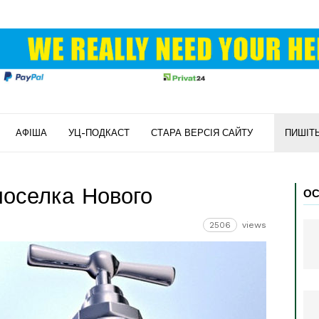
АФІША
УЦ-ПОДКАСТ
СТАРА ВЕРСІЯ САЙТУ
ПИШІТ
поселка Нового
ОС
2506
views