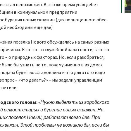
ее стал невозможен. В это же время упал дебет
общили в коммунальном предприятии
ос бурения новых скважин (для полноценного обес­
дой необходимы еще две).
жения поселка Нового обсуждалась на самых разных
 причинах. Кто-то – о служебной халатности, кто-то
то – о природных факторах. Но, если разобраться,
было бы узнать не то, почему именно в их домах
 подача будет восстановлена и что для этого надо
вопрос – «что делать?» – мы задали управленцам
тветили.
родского головы:
«Нужно выделять из городского
 ремонт старых и бурение новых скважин. На
ющих поселок Новый, работают всего две. При
скважин. Этой проблемы не возникло бы, если бы