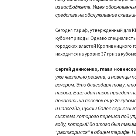
из госбюджета. Имея обоснованн
средства на обслуживание скважин
Сегодня тариф, утвержденный для КП 
кубометр воды. Однако специалисты 
городских властей Кропивницкого г
находится на уровне 37 грн за кубоме
Сергей Денисенко, глава Новенско
уже частично решена, и новенцы по
вечером. Это благодаря тому, чт
насоса. Еще один насос приедет н
подавать на поселок еще 20 кубом
и навсегда, нужны более серьезны
система которого перешла под уп
воду, который до этого был таким
“растворился” в общем тарифе. Н