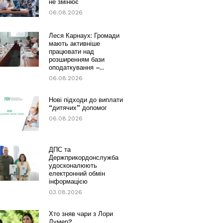
не змінює
06.08.2026
Леся Карнаух: Громади
мають активніше
працювати над
розширенням бази
оподаткування –...
06.08.2026
Нові підходи до виплати
“дитячих” допомог
06.08.2026
ДПС та
Держприкордонслужба
удосконалюють
електронний обмін
інформацією
03.08.2026
Хто зняв чари з Лори
Лумер?