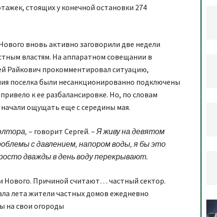
этажек, стоящих у конечной остановки 274
Нового вновь активно заговорили две недели
естным властям. На аппаратном совещании в
ей Райкович прокомментировал ситуацию,
ения поселка были несанкционированно подключены
привело к ее разбалансировке. Но, по словам
 начали ощущать еще с середины мая.
полтора,
– говорит Сергей. –
Я живу на девятом
роблемы с давлением, напором воды, я бы это
росто дважды в день воду перекрывают.
и Нового. Причиной считают… частный сектор.
чала лета жители частных домов ежедневно
ы на свои огороды