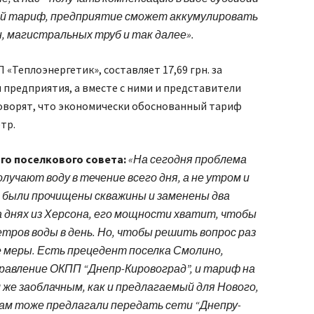
ый тариф, предприятие сможет аккумулировать
, магистральных труб и так далее».
«Теплоэнергетик», составляет 17,69 грн. за
предприятия, а вместе с ними и представители
оворят, что экономически обоснованный тариф
тр.
го поселкового совета:
«На сегодня проблема
лучают воду в течение всего дня, а не утром и
о были прочищены скважины и заменены два
а днях из Херсона, его мощности хватит, чтобы
етров воды в день. Но, чтобы решить вопрос раз
е меры. Есть прецедент поселка Смолино,
равление ОКПП “Днепр-Кировоград”, и тариф на
 же заоблачным, как и предлагаемый для Нового,
ам тоже предлагали передать сети “Днепру-