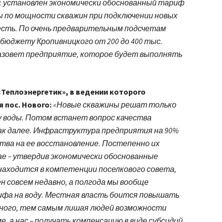
я: установлен экономически обоснованный тариф
ты по мощности скважин при подключении новых
 есть. По очень предварительным подсчетам
бюджету Кропивницкого от 200 до 400 тыс.
назовет предприятие, которое будет выполнять
«Теплоэнергетик», в ведении которого
 пос. Нового:
«Новые скважины решат только
у воды. Потом встанет вопрос качества
так далее. Инфраструктура предприятия на 90%
тва на ее восстановление. Постепенно их
ае – утвердив экономически обоснованные
находится в компетенции поселкового совета,
 совсем недавно, а полгода мы вообще
ифа на воду. Местная власть боится повышать
нного, тем самым лишая людей возможности
, а нас – получать компенсацию в виде субсидий