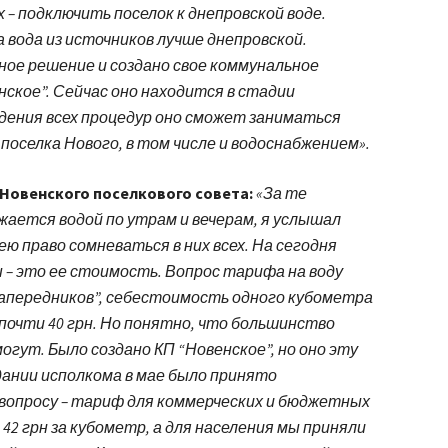
х – подключить поселок к днепровской воде.
а вода из источников лучше днепровской.
ое решение и создано свое коммунальное
ское”. Сейчас оно находится в стадии
ждения всех процедур оно сможет заниматься
оселка Нового, в том числе и водоснабжением».
Новенского поселкового совета:
«За те
жается водой по утрам и вечерам, я услышал
ею право сомневаться в них всех. На сегодня
 – это ее стоимость. Вопрос тарифа на воду
апередников”, себестоимость одного кубометра
 почти 40 грн. Но понятно, что большинство
огут. Было создано КП “Новенское”, но оно эту
дании исполкома в мае было принято
вопросу – тариф для коммерческих и бюджетных
42 грн за кубометр, а для населения мы приняли