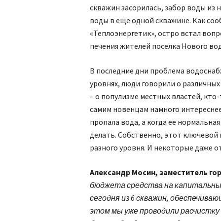
скважин засорилась, забор воды из н
воды в еще одной скважине. Как со
«Теплоэнергетик», остро встал вопр
печения жителей поселка Нового во
В последние дни проблема водоснаб
уровнях, люди говорили о различных
– о популизме местных властей, кто-
самим новенцам намного интереснее 
пропала вода, а когда ее нормальная
делать. Собственно, этот ключевой 
разного уровня. И некоторые даже о
Александр Мосин, заместитель го
бюджета средства на капитальный
сегодня из 6 скважин, обеспечива
этом мы уже проводили расчистку 