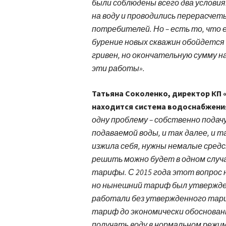
были соблюдены всего два услови
на воду и проводились перерасче
потребителей. Но – есть то, что
бурение новых скважин обойдется 
гривен, но окончательную сумму 
эти работы».
Татьяна Соколенко, директор КП 
находится система водоснабжения
одну проблему – собственно подач
подаваемой воды, и так далее, и 
изжила себя, нужны немалые средс
решить можно будет в одном случ
тарифы. С 2015 года этот вопрос 
но нынешний тариф был утвержден
работали без утвержденного тар
тариф до экономически обоснова
получать воду в нормальном режиме