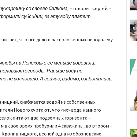
у картину со своего балкона,
– говорит Сергей. –
формили субсидии, за эту воду платит
считает, что все дело в расположенных неподалеку
 чтобы на Лелековке ее меньше воровали.
 поливают огороды. Раньше воду не
о не волновало. А сейчас, видимо, озаботились,
вницкий, снабжается водой из собственных
ители Нового считают, что «их» вода намного
селок питают два подземных горизонта –
ом в свое время пробурили 4 скважины, во втором –
а Кропивницкого, весной одна из обозновских