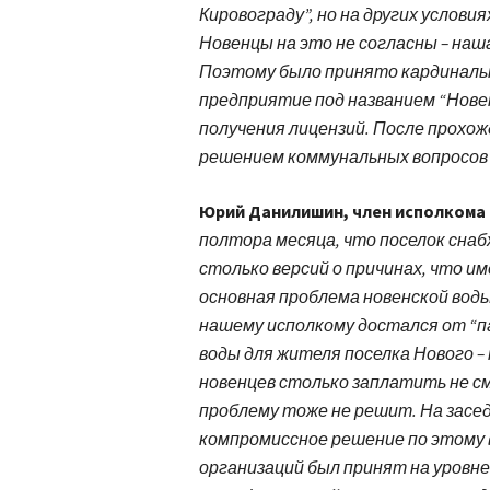
Кировограду”, но на других условия
Новенцы на это не согласны – наш
Поэтому было принято кардинальн
предприятие под названием “Новен
получения лицензий. После прохо
решением коммунальных вопросов п
Юрий Данилишин, член исполкома 
полтора месяца, что поселок снаб
столько версий о причинах, что им
основная проблема новенской воды
нашему исполкому достался от “п
воды для жителя поселка Нового –
новенцев столько заплатить не см
проблему тоже не решит. На засе
компромиссное решение по этому 
организаций был принят на уровне 