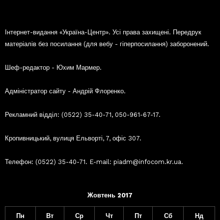
Інтернет-видання «Україна-Центр». Усі права захищені. Передрук
матеріалів без посилання (для вебу - гіперпосилання) заборонений.
Шеф-редактор - Юхим Мармер.
Адміністратор сайту - Андрій Флоренко.
Рекламний відділ: (0522) 35-40-71, 050-961-67-17.
Кропивницький, вулиця Ельворті, 7, офіс 307.
Телефон: (0522) 35-40-71. E-mail: piadm@infocom.kr.ua.
Жовтень 2017
Пн
Вт
Ср
Чт
Пт
Сб
Нд