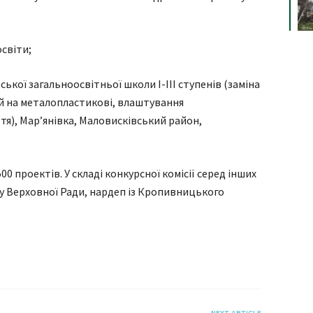
світи;
ької загальноосвітньої школи І-ІІІ ступенів (заміна
ей на металопластикові, влаштування
тя), Мар’янівка, Маловисківський район,
0 проектів. У складі конкурсної комісії серед інших
у Верховної Ради, нардеп із Кропивницького
я
NEXT ARTICLE