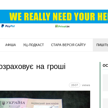
АФІША
УЦ-ПОДКАСТ
СТАРА ВЕРСІЯ САЙТУ
ПИШІТ
озраховує на гроші
ОС
2507
views