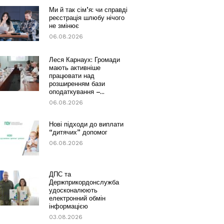
Ми й так сім’я: чи справді
реєстрація шлюбу нічого
не змінює
06.08.2026
Леся Карнаух: Громади
мають активніше
працювати над
розширенням бази
оподаткування –...
06.08.2026
Нові підходи до виплати
“дитячих” допомог
06.08.2026
ДПС та
Держприкордонслужба
удосконалюють
електронний обмін
інформацією
03.08.2026