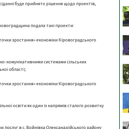
сіданні буде прийнято рішення щодо проектів,
Кіровоградщина подала такі проекти:
«точки зростання» економіки Кіровоградського
но-комунікативними системами сільських
кої області;
«точки зростання» економіки Кіровоградського
льної освіти як один із напрямів сталого розвитку
х послуг в с. Войнівка Олександрійського району