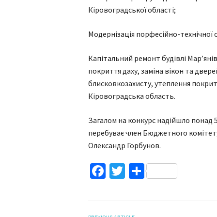
Кіровоградської області;
Модернізація порфесійно-технічної о
Капітальний ремонт будівлі Мар’янівс
покриття даху, заміна вікон та двер
блисковкозахисту, утеплення покрит
Кіровоградська область.
Загалом на конкурс надійшло понад 50
перебуває член Бюджетного комітет
Олександр Горбунов.
Facebook
Twitter
Поділитис
PREVIOUS ARTICLE