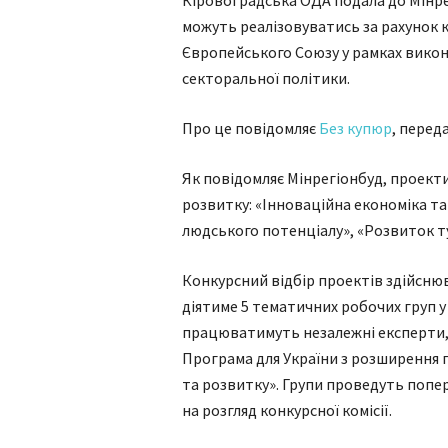
Кіровоградська ОДА подала до Мінрег
можуть реалізовуватись за рахунок
Європейського Cоюзу у рамках вико
секторальної політики.
Про це повідомляє
Без купюр
, перед
Як повідомляє Мінрегіонбуд, проект
розвитку: «Інноваційна економіка та
людського потенціалу», «Розвиток ту
Конкурсний відбір проектів здійснюва
діятиме 5 тематичних робочих груп у 
працюватимуть незалежні експерти, 
Програма для України з розширення п
та розвитку». Групи проведуть попер
на розгляд конкурсної комісії.