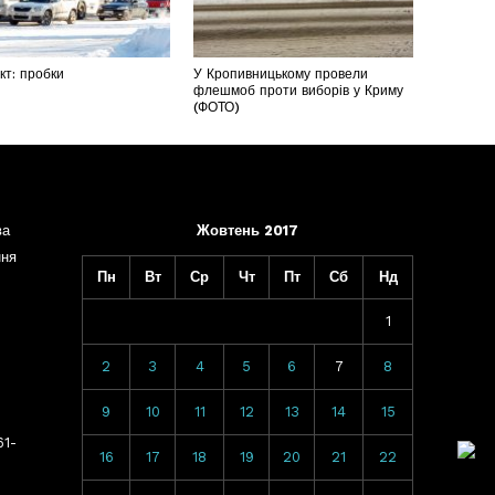
т: пробки
У Кропивницькому провели
флешмоб проти виборів у Криму
(ФОТО)
ва
Жовтень 2017
ння
Пн
Вт
Ср
Чт
Пт
Сб
Нд
1
2
3
4
5
6
7
8
9
10
11
12
13
14
15
61-
16
17
18
19
20
21
22