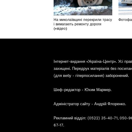
На миколаївщині перекрили трасу
Фотофак
і вимагають ремонту дороги
(+відео)
Інтернет-видання «Україна-Центр». Усі пра
захищені. Передрук матеріалів без посила
(для вебу - гіперпосилання) заборонений.
Шеф-редактор - Юхим Мармер.
Адміністратор сайту - Андрій Флоренко.
Рекламний відділ: (0522) 35-40-71, 050-9
67-17.