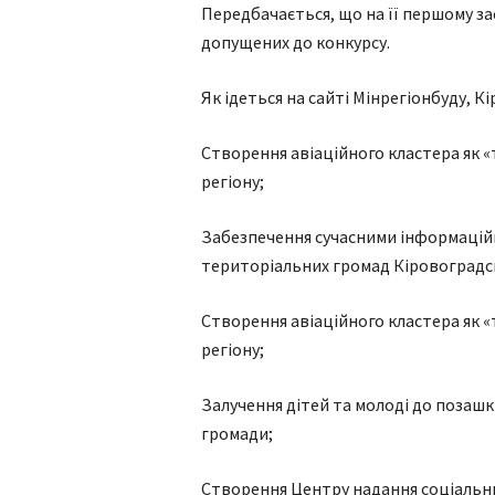
Передбачається, що на її першому за
допущених до конкурсу.
Як ідеться на сайті Мінрегіонбуду, 
Створення авіаційного кластера як 
регіону;
Забезпечення сучасними інформацій
територіальних громад Кіровоградсь
Створення авіаційного кластера як 
регіону;
Залучення дітей та молоді до позашкі
громади;
Створення Центру надання соціальни