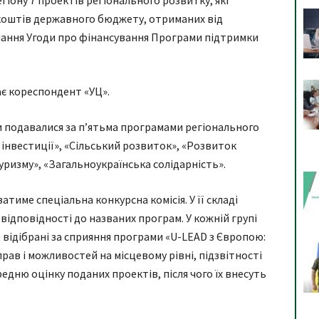
іону 7 проектів регіонального розвитку, які
 коштів державного бюджету, отриманих від
нання Угоди про фінансування Програми підтримки
ає кореспондент «УЦ».
и подавалися за п’ятьма програмами регіонального
 інвестиції», «Сільський розвиток», «Розвиток
ризму», «Загальноукраїнська солідарність».
тиме спеціальна конкурсна комісія. У її складі
відповідності до названих програм. У кожній групі
відібрані за сприяння програми «U-LEAD з Європою:
рав і можливостей на місцевому рівні, підзвітності
едню оцінку поданих проектів, після чого їх внесуть