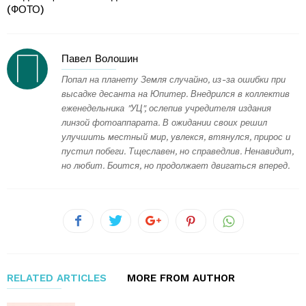
(ФОТО)
Павел Волошин
Попал на планету Земля случайно, из-за ошибки при
высадке десанта на Юпитер. Внедрился в коллектив
еженедельника "УЦ", ослепив учредителя издания
линзой фотоаппарата. В ожидании своих решил
улучшить местный мир, увлекся, втянулся, прирос и
пустил побеги. Тщеславен, но справедлив. Ненавидит,
но любит. Боится, но продолжает двигаться вперед.
RELATED ARTICLES
MORE FROM AUTHOR