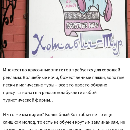
Множество красочных эпитетов требуется для хорошей
рекламы. Волшебные ночи, божественные пляжи, золотые
пески и магические туры – все это просто обязано
присутствовать в рекламном буклете любой
туристической фирмы…
И что же мы видим? Волшебный Хоттабыч не то еще
слишком молод, то есть не обучен крутым заклинаниям, не
то уже всю силу свою истратил до донышка – ну кто же не