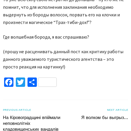
помнит, что для исполнения заклинания необходимо
выдернуть из бороды волосок, порвать его на клочки и
произнести магическое “Трах-тиби-дох!”?
Где волшебная борода, я вас спрашиваю?
(прошу не расценивать данный пост как критику работы
данного уважаемого туристического агентства – это
просто реакция на картинку!)
Facebook
Twitter
Поділитися
PREVIOUS ARTICLE
NEXT ARTICLE
На Кіровоградщині впіймали
Я волком бы выгрыз…
неповнолітніх
кладовищенських вандалів