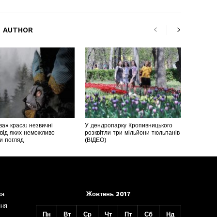
 AUTHOR
а» краса: незвичні
У дендропарку Кропивницького
 від яких неможливо
розквітли три мільйони тюльпанів
ти погляд
(ВІДЕО)
ва
Жовтень 2017
ння
Пн
Вт
Ср
Чт
Пт
Сб
Нд