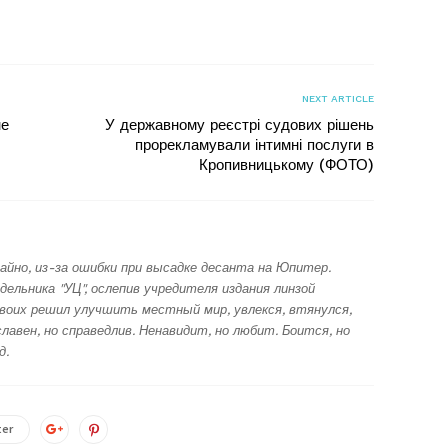
я
NEXT ARTICLE
не
У державному реєстрі судових рішень
прорекламували інтимні послуги в
Кропивницькому (ФОТО)
айно, из-за ошибки при высадке десанта на Юпитер.
дельника "УЦ", ослепив учредителя издания линзой
воих решил улучшить местный мир, увлекся, втянулся,
лавен, но справедлив. Ненавидит, но любит. Боится, но
д.
ter