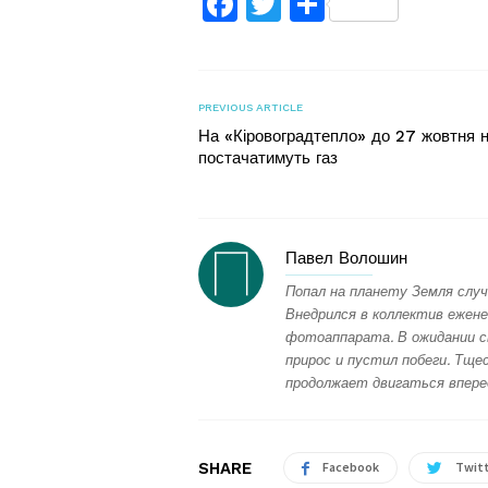
Facebook
Twitter
Поділитис
PREVIOUS ARTICLE
На «Кіровоградтепло» до 27 жовтня 
постачатимуть газ
Павел Волошин
Попал на планету Земля случ
Внедрился в коллектив ежене
фотоаппарата. В ожидании с
прирос и пустил побеги. Тщес
продолжает двигаться впере
SHARE
Facebook
Twit