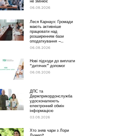
не змінює
06.08.2026
Леся Карнаух: Громади
мають активніше
працювати над
розширенням бази
оподаткування –...
06.08.2026
Нові підходи до виплати
“дитячих” допомог
06.08.2026
ДПС та
Держприкордонслужба
удосконалюють
електронний обмін
інформацією
03.08.2026
Хто зняв чари з Лори
Лумер?