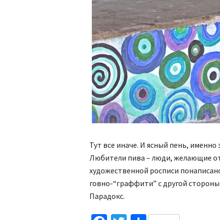
Тут все иначе. И ясный пень, именно
Любители пива – люди, желающие от
художественной росписи понаписано 
говно-“граффити” с другой стороны
Парадокс.