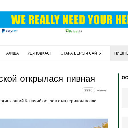
АФІША
УЦ-ПОДКАСТ
СТАРА ВЕРСІЯ САЙТУ
ПИШІТ
ской открылася пивная
ОС
2220
views
соединяющий Казачий остров с материком возле