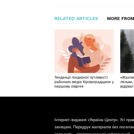
RELATED ARTICLES
MORE FROM
Тенденції гендерної чутливості
«Жахлив
районних медіа Кіровоградщини у
ляльки,
першому півріччі
відірва
Інтернет-видання «Україна-Центр». Усі пра
захищені. Передрук матеріалів без посила