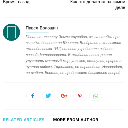
Время, назад!
Как это делается на самом
деле
Павел Волошин
Попал на планету Земля случайно, из-за ошибки при
высадке десанта на Юпитер. Внедрился в коллектив
еженедельника "УЦ", ослепив учредителя издания
линзой фотоаппарата. В ожидании своих решил
улучшить местный мир, увлекся, втянулся, прирос и
пустил побеги. Тщеславен, но справедлив. Ненавидит,
но любит. Боится, но продолжает двигаться вперед.
RELATED ARTICLES
MORE FROM AUTHOR