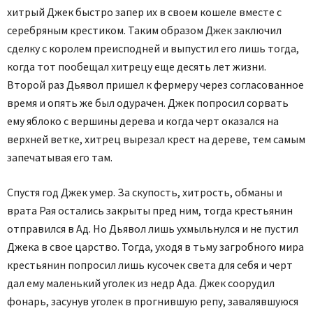
хитрый Джек быстро запер их в своем кошеле вместе с
серебряным крестиком. Таким образом Джек заключил
сделку с королем преисподней и выпустил его лишь тогда,
когда тот пообещал хитрецу еще десять лет жизни.
Второй раз Дьявол пришел к фермеру через согласованное
время и опять же был одурачен. Джек попросил сорвать
ему яблоко с вершины дерева и когда черт оказался на
верхней ветке, хитрец вырезал крест на дереве, тем самым
запечатывая его там.
Спустя год Джек умер. За скупость, хитрость, обманы и
врата Рая остались закрыты пред ним, тогда крестьянин
отправился в Ад. Но Дьявол лишь ухмыльнулся и не пустил
Джека в свое царство. Тогда, уходя в тьму загробного мира
крестьянин попросил лишь кусочек света для себя и черт
дал ему маленький уголек из недр Ада. Джек соорудил
фонарь, засунув уголек в прогнившую репу, завалявшуюся