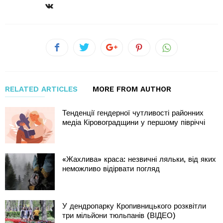
RELATED ARTICLES
MORE FROM AUTHOR
Тенденції гендерної чутливості районних
медіа Кіровоградщини у першому півріччі
«Жахлива» краса: незвичні ляльки, від яких
неможливо відірвати погляд
У дендропарку Кропивницького розквітли
три мільйони тюльпанів (ВІДЕО)