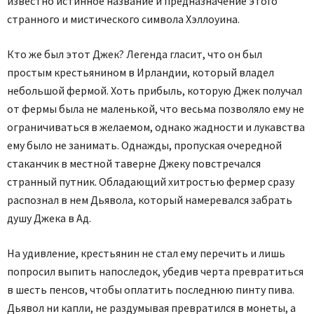
известно истинное название и предназначение этого
странного и мистического символа Хэллоуина.
Кто же был этот Джек? Легенда гласит, что он был
простым крестьянином в Ирландии, который владел
небольшой фермой. Хоть прибыль, которую Джек получал
от фермы была не маленькой, что весьма позволяло ему не
ограничиваться в желаемом, однако жадности и лукавства
ему было не занимать. Однажды, пропуская очередной
стаканчик в местной таверне Джеку повстречался
странный путник. Обладающий хитростью фермер сразу
распознал в нем Дьявола, который намеревался забрать
душу Джека в Ад.
На удивление, крестьянин не стал ему перечить и лишь
попросил выпить напоследок, убедив черта превратиться
в шесть пенсов, чтобы оплатить последнюю пинту пива.
Дьявол ни капли, не раздумывая превратился в монеты, а