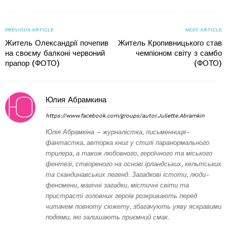
PREVIOUS ARTICLE
NEXT ARTICLE
Житель Олександрії почепив
Житель Кропивницького став
на своєму балконі червоний
чемпіоном світу з самбо
прапор (ФОТО)
(ФОТО)
Юлия Абрамкина
https://www.facebook.com/groups/autor.Juliette.Abramkin
Юлія Абрамкіна – журналістка, письменниця-
фантастка, авторка книг у стилі паранормального
трилера, а також любовного, героїчного та міського
фентезі, створеного на основі ірландських, кельтських
та скандинавських легенд. Загадкові істоти, люди-
феномени, магічні загадки, містичні світи та
пристрасті головних героїв розкривають перед
читачем повноту сюжету, збагачують уяву яскравими
подіями, які залишають приємний смак.