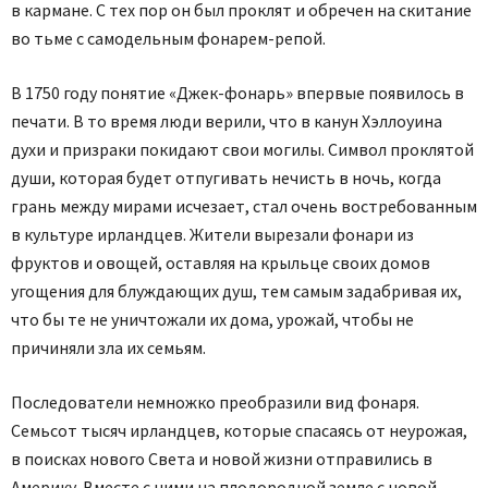
в кармане. С тех пор он был проклят и обречен на скитание
во тьме с самодельным фонарем-репой.
В 1750 году понятие «Джек-фонарь» впервые появилось в
печати. В то время люди верили, что в канун Хэллоуина
духи и призраки покидают свои могилы. Символ проклятой
души, которая будет отпугивать нечисть в ночь, когда
грань между мирами исчезает, стал очень востребованным
в культуре ирландцев. Жители вырезали фонари из
фруктов и овощей, оставляя на крыльце своих домов
угощения для блуждающих душ, тем самым задабривая их,
что бы те не уничтожали их дома, урожай, чтобы не
причиняли зла их семьям.
Последователи немножко преобразили вид фонаря.
Семьсот тысяч ирландцев, которые спасаясь от неурожая,
в поисках нового Света и новой жизни отправились в
Америку. Вместе с ними на плодородной земле с новой