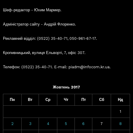
Шеф-редактор - Юхим Мармер.
Адміністратор сайту - Андрій Флоренко.
Рекламний відділ: (0522) 35-40-71, 050-961-67-17.
Кропивницький, вулиця Ельворті, 7, офіс 307.
Телефон: (0522) 35-40-71. E-mail: piadm@infocom.kr.ua.
Жовтень 2017
Пн
Вт
Ср
Чт
Пт
Сб
Нд
1
2
3
4
5
6
7
8