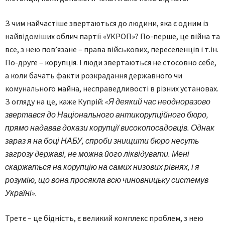
З чим найчастіше звертаються до людини, яка є одним із
найвідоміших облич партії «УКРОП»? По-перше, це війна та
все, з нею пов’язане – права військових, переселенців і т.ін.
По-друге – корупція. І люди звертаються не стосовно себе,
а коли бачать факти розкрадання державного чи
комунального майна, несправедливості в різних установах.
З огляду на це, каже Купрій:
«Я деякий час неодноразово
звертався до Національного антикорупційного бюро,
прямо надавав докази корупції високопосадовців. Однак
зараз я на боці НАБУ, спроби знищити бюро несуть
загрозу державі, не можна його ліквідувати. Мені
скаржаться на корупцію на самих низових рівнях, і я
розумію, що вона просякла всю чиновницьку системув
Україні».
Третє – це бідність, є великий комплекс проблем, з нею