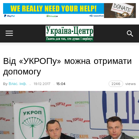
Від «УКРОПу» можна отримати
допомогу
By
Влас. інф.
19.12.2017
15:04
2246
views