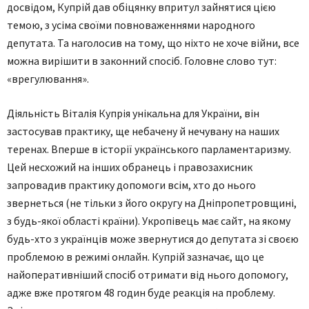
досвідом, Купрій дав обіцянку впритул зайнятися цією
темою, з усіма своїми повноваженнями народного
депутата. Та наголосив на тому, що ніхто не хоче війни, все
можна вирішити в законний спосіб. Головне слово тут:
«врегулювання».
Діяльність Віталія Купрія унікальна для України, він
застосував практику, ще небачену й нечувану на наших
теренах. Вперше в історії українського парламентаризму.
Цей несхожий на інших обранець і правозахисник
запровадив практику допомоги всім, хто до нього
звернеться (не тільки з його округу на Дніпропетровщині,
з будь-якої області країни). Укропівець має сайт, на якому
будь-хто з українців може звернутися до депутата зі своєю
проблемою в режимі онлайн. Купрій зазначає, що це
найоперативніший спосіб отримати від нього допомогу,
адже вже протягом 48 годин буде реакція на проблему.