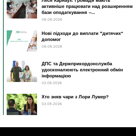
Леся Карнаух: Громади мають
активніше працювати над розширенням
бази оподаткування –...
06.08.2026
Нові підходи до виплати “дитячих”
допомог
06.08.2026
ДПС та Держприкордонслужба
удосконалюють електронний обмін
інформацією
03.08.2026
Хто зняв чари з Лори Лумер?
03.08.2026