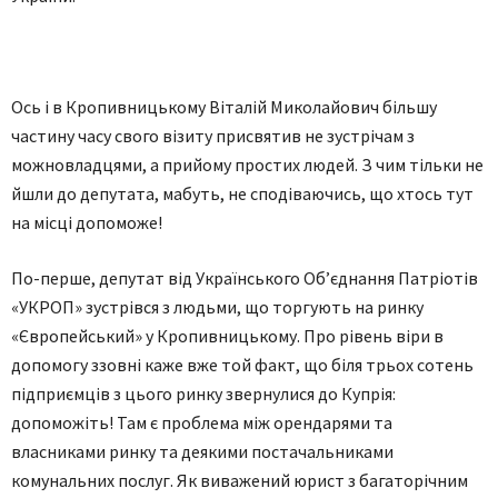
Ось і в Кропивницькому Віталій Миколайович більшу
частину часу свого візиту присвятив не зустрічам з
можновладцями, а прийому простих людей. З чим тільки не
йшли до депутата, мабуть, не сподіваючись, що хтось тут
на місці допоможе!
По-перше, депутат від Українського Об’єднання Патріотів
«УКРОП» зустрівся з людьми, що торгують на ринку
«Європейський» у Кропивницькому. Про рівень віри в
допомогу ззовні каже вже той факт, що біля трьох сотень
підприємців з цього ринку звернулися до Купрія:
допоможіть! Там є проблема між орендарями та
власниками ринку та деякими постачальниками
комунальних послуг. Як виважений юрист з багаторічним