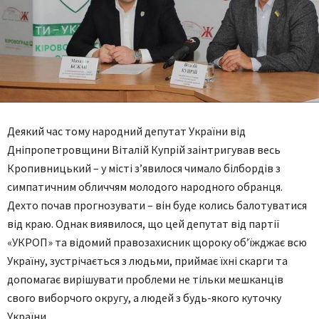
Деякий час тому народний депутат України від
Дніпропетровщини Віталій Купрій заінтригував весь
Кропивницький – у місті з’явилося чимало білбордів з
симпатичним обличчям молодого народного обранця.
Дехто почав прогнозувати – він буде колись балотуватися
від краю. Однак виявилося, що цей депутат від партії
«УКРОП» та відомий правозахисник щороку об’їжджає всю
Україну, зустрічається з людьми, приймає їхні скарги та
допомагає вирішувати проблеми не тільки мешканців
свого виборчого округу, а людей з будь-якого куточку
України.