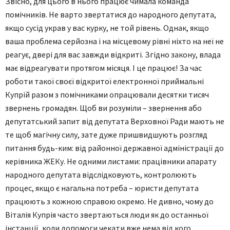
Звісно, для цього в нього працює чимала команда
помічників. Не варто звертатися до народного депутата,
якщо сусід украв у вас курку, не той рівень. Однак, якщо
ваша проблема серйозна і на місцевому рівні ніхто на неї не
реагує, двері для вас завжди відкриті. Згідно закону, влада
має відреагувати протягом місяця. І це працює! За час
роботи такої своєї відкритої електронної приймальні
Купрій разом з помічниками опрацювали десятки тисяч
звернень громадян. Щоб ви розуміли – звернення або
депутатський запит від депутата Верховної Ради мають не
те щоб магічну силу, зате дуже пришвидшують розгляд
питання будь-ким: від районної державної адміністрації до
керівника ЖЕКу. Не одними листами: працівники апарату
народного депутата відслідковують, контролюють
процес, якщо є нагальна потреба – юристи депутата
працюють з кожною справою окремо. Не дивно, чому до
Віталія Купрія часто звертаються люди як до останньої
інстанції, коли допомоги чекати вже нема від кого.