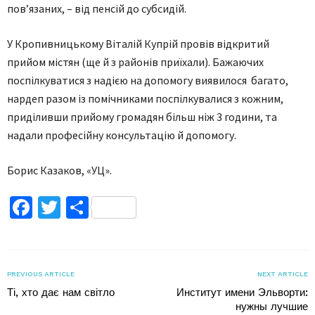
пов’язаних, – від пенсій до субсидій.
У Кропивницькому Віталій Купрій провів відкритий
прийом містян (ще й з районів приїхали). Бажаючих
поспілкуватися з надією на допомогу виявилося багато,
нардеп разом із помічниками поспілкувалися з кожним,
приділивши прийому громадян більш ніж 3 години, та
надали професійну консультацію й допомогу.
Борис Казаков, «УЦ».
Facebook
Twitter
Поділитися
PREVIOUS ARTICLE
NEXT ARTICLE
Ті, хто дає нам світло
Институт имени Эльворти:
нужны лучшие