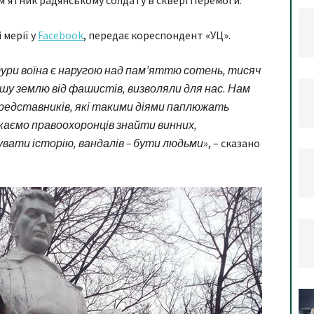
м’ятник радянському солдату в сквері Перемоги.
 мерії у
Facebook
, передає кореспондент «УЦ».
ури воїна є наругою над пам’яттю сотень, тисяч
ашу землю від фашистів, визволяли для нас. Нам
представників, які такими діями паплюжать
ликаємо правоохоронців знайти винних,
увати історію, вандалів – бути людьми»
, – сказано