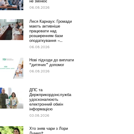
не змінює
06.08.2026
Леся Карнаух: Громади
мають активніше
працювати над
розширенням бази
оподаткування –...
06.08.2026
Нові підходи до виплати
“дитячих” допомог
06.08.2026
ДПС та
Держприкордонслужба
удосконалюють
електронний обмін
інформацією
03.08.2026
Хто зняв чари з Лори
Лумер?