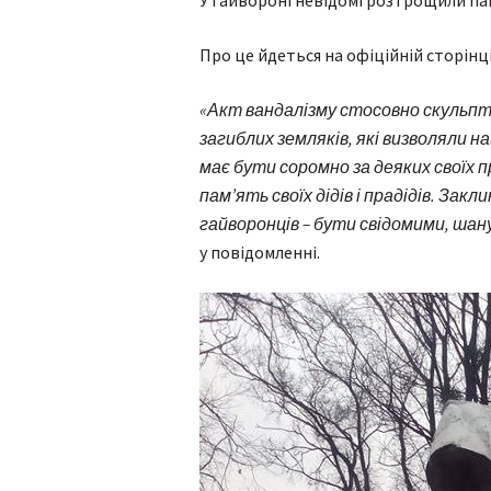
У Гайвороні невідомі розтрощили па
Про це йдеться на офіційній сторінці
«Акт вандалізму стосовно скульпт
загиблих земляків, які визволяли н
має бути соромно за деяких своїх 
пам’ять своїх дідів і прадідів. Зак
гайворонців – бути свідомими, шан
у повідомленні.