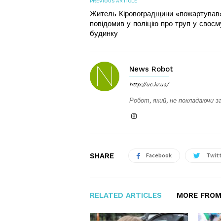
PREVIOUS ARTICLE
Житель Кіровоградщини «пожартував
повідомив у поліцію про труп у своєм
будинку
News Robot
http://uc.kr.ua/
Робот, який, не покладаючи за
SHARE
Facebook
Twit
RELATED ARTICLES
MORE FROM