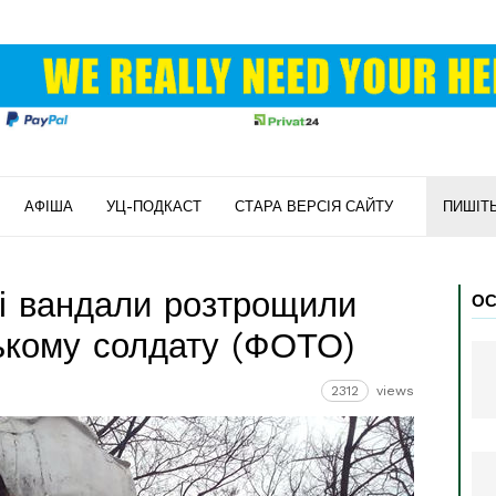
АФІША
УЦ-ПОДКАСТ
СТАРА ВЕРСІЯ САЙТУ
ПИШІТ
і вандали розтрощили
ОС
ькому солдату (ФОТО)
2312
views