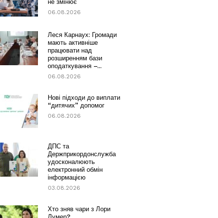
не змінює
06.08.2026
Леся Карнаух: Громади
мають активніше
працювати над
розширенням бази
оподаткування –...
06.08.2026
Нові підходи до виплати
“дитячих” допомог
06.08.2026
ДПС та
Держприкордонслужба
удосконалюють
електронний обмін
інформацією
03.08.2026
Хто зняв чари з Лори
Лумер?