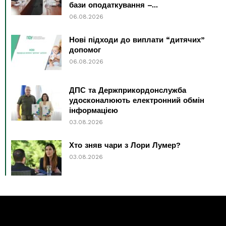
бази оподаткування –...
06.08.2026
Нові підходи до виплати “дитячих”
допомог
06.08.2026
ДПС та Держприкордонслужба
удосконалюють електронний обмін
інформацією
03.08.2026
Хто зняв чари з Лори Лумер?
03.08.2026