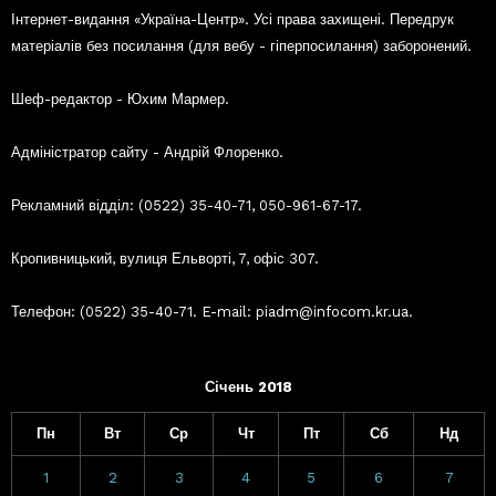
Інтернет-видання «Україна-Центр». Усі права захищені. Передрук
матеріалів без посилання (для вебу - гіперпосилання) заборонений.
Шеф-редактор - Юхим Мармер.
Адміністратор сайту - Андрій Флоренко.
Рекламний відділ: (0522) 35-40-71, 050-961-67-17.
Кропивницький, вулиця Ельворті, 7, офіс 307.
Телефон: (0522) 35-40-71. E-mail: piadm@infocom.kr.ua.
Січень 2018
Пн
Вт
Ср
Чт
Пт
Сб
Нд
1
2
3
4
5
6
7