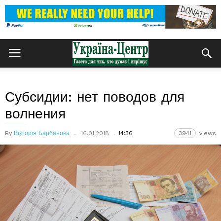
Субсидии: нет поводов для
волнения
By
Вікторія Барбанова
16.01.2018
14:36
3941
views