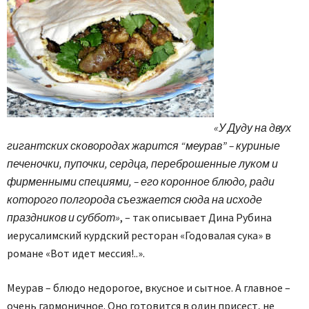
«У Дуду на двух
гигантских сковородах жарится “меурав” – куриные
печеночки, пупочки, сердца, переброшенные луком и
фирменными специями, – его коронное блюдо, ради
которого полгорода съезжается сюда на исходе
праздников и суббот»
, – так описывает Дина Рубина
иерусалимский курдский ресторан «Годовалая сука» в
романе «Вот идет мессия!..».
Меурав – блюдо недорогое, вкусное и сытное. А главное –
очень гармоничное. Оно готовится в один присест, не