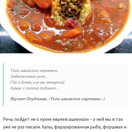
Тель-авивские харчевни,
Забегаловок уют,
Где и днем, и в час вечерний
Хумус с питой подают…
(Булат Окуджава, «Тель-авивские харчевни».)
Речь пойдет не о кухне евреев ашкенази – о ней мы и так
уже не раз писали. Халы, фаршированная рыба, форшмак и