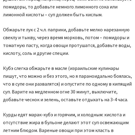
помидоры, то добавьте немного лимонного сока или
лимонной кислоты – суп должен быть кислым.
Обжарьте лук с 2 ч.л. паприки, добавьте мелко нарезанную
свеклу и тыкву, через время морковь, потом – помидоры и
томатную пасту, когда овощи протушатся, добавьте воды,
кислоту, соль и другие спе­ции.
Кубэ слегка обжарьте в масле (израильские кулинары
пишут, что можно и без этого, но я параноидально боялась,
что в супе они развалятся) и опустите по одному в кипящий
суп. Варите на медленном огне 30 минут, выключите,
добавьте чеснок и зелень, оставьте отдыхать на 3-4 часа.
Курды едят марак-кубэ и горячим, и холодным: кислота и
отсутствие жира в бульоне делают этот суп освежающим
летним блюдом. Вареные овощи при этом класть в