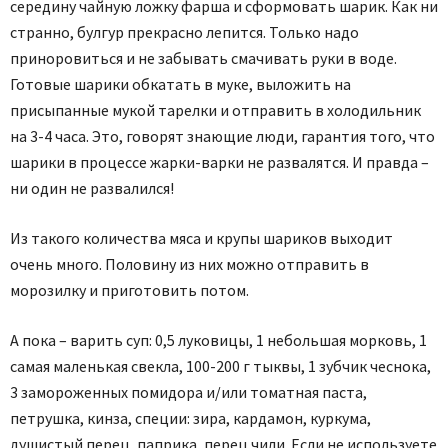
середину чайную ложку фарша и сформовать шарик. Как ни
странно, булгур прекрасно лепится. Только надо
приноровиться и не забывать смачивать руки в воде.
Готовые шарики обкатать в муке, выложить на
присыпанные мукой тарелки и отправить в холодильник
на 3-4 часа. Это, говорят знающие люди, гарантия того, что
шарики в процессе жарки-варки не развалятся. И правда –
ни один не развалился!
Из такого количества мяса и крупы шариков выходит
очень много. Половину из них можно отправить в
морозилку и приготовить потом.
А пока – варить суп: 0,5 луковицы, 1 небольшая морковь, 1
самая маленькая свекла, 100-200 г тыквы, 1 зубчик чеснока,
3 замороженных помидора и/или томатная паста,
петрушка, кинза, специи: зира, кардамон, куркума,
душистый перец, паприка, перец чили. Если не используете