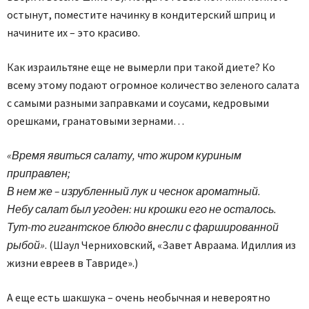
остынут, поместите начинку в кондитерский шприц и
начините их – это красиво.
Как израильтяне еще не вымерли при такой диете? Ко
всему этому подают огромное количество зеленого салата
с самыми разными заправками и соусами, кедровыми
орешками, гранатовыми зернами…
«Время явиться салату, что жиром куриным
приправлен;
В нем же – изрубленный лук и чеснок ароматный.
Небу салат был угоден: ни крошки его не осталось.
Тут-то гигантское блюдо внесли с фаршированной
рыбой»
. (Шаул Черниховский, «Завет Авраама. Идиллия из
жизни евреев в Тавриде».)
А еще есть шакшука – очень необычная и невероятно