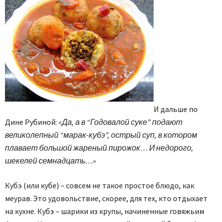
И дальше по
Дине Рубиной:
«Да, а в “Годовалой суке” подают
великолепный “марак-кубэ”, острый суп, в котором
плавает большой жареный пирожок… И недорого,
шекелей семнадцать…»
Кубэ (или кубе) – совсем не такое простое блюдо, как
меурав. Это удовольствие, скорее, для тех, кто отдыхает
на кухне. Кубэ – шарики из крупы, начиненные говяжьим