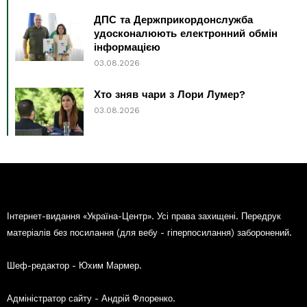
ДПС та Держприкордонслужба
удосконалюють електронний обмін
інформацією
03.08.2026
Хто зняв чари з Лори Лумер?
03.08.2026
Інтернет-видання «Україна-Центр». Усі права захищені. Передрук
матеріалів без посилання (для вебу - гіперпосилання) заборонений.
Шеф-редактор - Юхим Мармер.
Адміністратор сайту - Андрій Флоренко.