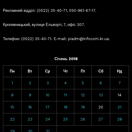
Рекламний відділ: (0522) 35-40-71, 050-961-67-17.
Кропивницький, вулиця Ельворті, 7, офіс 307.
Телефон: (0522) 35-40-71. E-mail: piadm@infocom.kr.ua.
Січень 2018
Пн
Вт
Ср
Чт
Пт
Сб
Нд
1
2
3
4
5
6
7
8
9
10
11
12
13
14
15
16
17
18
19
20
21
22
23
24
25
26
27
28
29
30
31