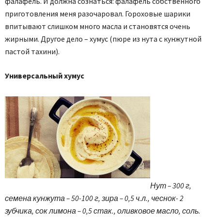
фалафель. И должна сознаться: фалафель собственного
приготовления меня разочаровал. Гороховые шарики
впитывают слишком много масла и становятся очень
жирными. Другое дело – хумус (пюре из нута с кунжутной
пастой тахини).
Универсальный хумус
Нут – 300 г,
семена кунжута – 50-100 г, зира – 0,5 ч.л., чеснок- 2
зубчика, сок лимона – 0,5 стак., оливковое масло, соль.