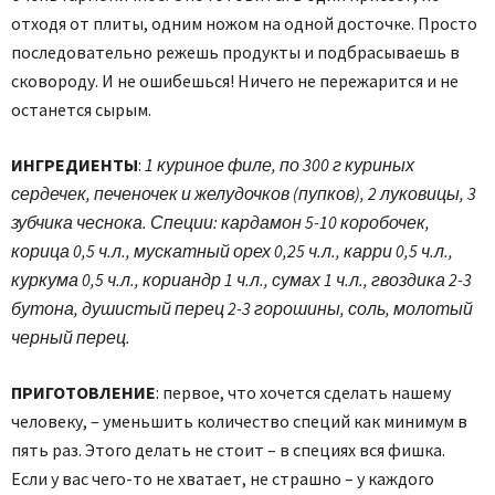
отходя от плиты, одним ножом на одной досточке. Просто
последовательно режешь продукты и подбрасываешь в
сковороду. И не ошибешься! Ничего не пережарится и не
останется сырым.
ИНГРЕДИЕНТЫ
:
1 куриное филе, по 300 г куриных
сердечек, печеночек и желудочков (пупков), 2 луковицы, 3
зубчика чеснока. Специи: кардамон 5-10 коробочек,
корица 0,5 ч.л., мускатный орех 0,25 ч.л., карри 0,5 ч.л.,
куркума 0,5 ч.л., кориандр 1 ч.л., сумах 1 ч.л., гвоздика 2-3
бутона, душистый перец 2-3 горошины, соль, молотый
черный перец.
ПРИГОТОВЛЕНИЕ
: первое, что хочется сделать нашему
человеку, – уменьшить количество специй как минимум в
пять раз. Этого делать не стоит – в специях вся фишка.
Если у вас чего-то не хватает, не страшно – у каждого