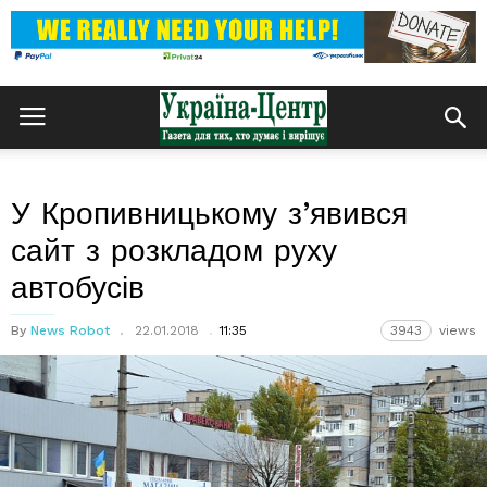
У Кропивницькому з’явився
сайт з розкладом руху
автобусів
By
News Robot
22.01.2018
11:35
3943
views