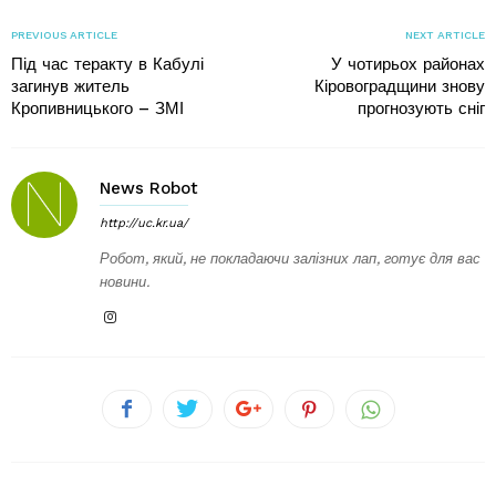
PREVIOUS ARTICLE
NEXT ARTICLE
Під час теракту в Кабулі
У чотирьох районах
загинув житель
Кіровоградщини знову
Кропивницького – ЗМІ
прогнозують сніг
News Robot
http://uc.kr.ua/
Робот, який, не покладаючи залізних лап, готує для вас
новини.