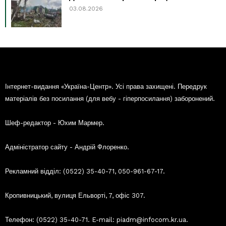
03.08.2026
Інтернет-видання «Україна-Центр». Усі права захищені. Передрук
матеріалів без посилання (для вебу - гіперпосилання) заборонений.
Шеф-редактор - Юхим Мармер.
Адміністратор сайту - Андрій Флоренко.
Рекламний відділ: (0522) 35-40-71, 050-961-67-17.
Кропивницький, вулиця Ельворті, 7, офіс 307.
Телефон: (0522) 35-40-71. E-mail: piadm@infocom.kr.ua.