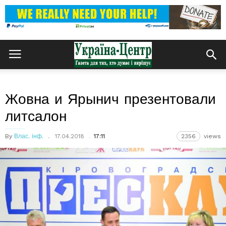
Жовна и Ярынич презентовали
литсалон
By
Влас. інф.
17.04.2018
17:11
2356
views