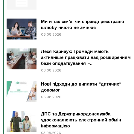
Ми й так сім’я: чи справді реєстрація
шлюбу нічого не змінює
06.08.2026
Леся Карнаух: Громади мають
активніше працювати над розширенням
бази оподаткування –...
06.08.2026
Нові підходи до виплати “дитячих”
допомог
06.08.2026
ДПС та Держприкордонслужба
удосконалюють електронний обмін
інформацією
03.08.2026