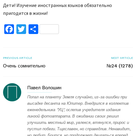
Дети! Изучение иностранных языков обязательно
пригодится в жизни!
Facebook
Twitter
Поділитися
PREVIOUS ARTICLE
NEXT ARTICLE
Очень сомнительно
№24 (1278)
Павел Волошин
Попал на планету Земля случайно, из-за ошибки при
высадке десанта на Юпитер. Внедрился в коллектив
еженедельника "УЦ", ослепив учредителя издания
линзой фотоаппарата. В ожидании своих решил
улучшить местный мир, увлекся, втянулся, прирос и
пустил побеги. Тщеславен, но справедлив. Ненавидит,
но любит. Боится, но продолжает двигаться вперед.