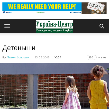
Детеныши
By
Павел Волошин
13.06.2018
10:34
1831
views