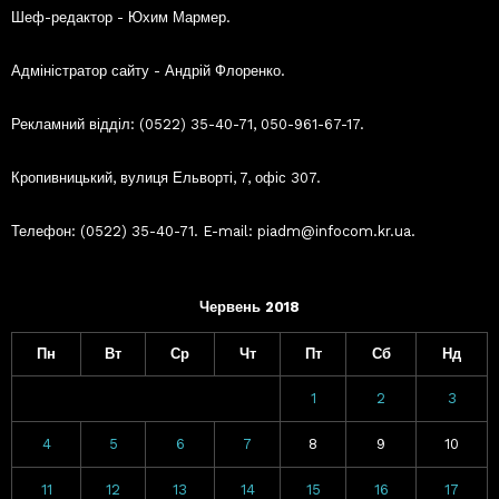
Шеф-редактор - Юхим Мармер.
Адміністратор сайту - Андрій Флоренко.
Рекламний відділ: (0522) 35-40-71, 050-961-67-17.
Кропивницький, вулиця Ельворті, 7, офіс 307.
Телефон: (0522) 35-40-71. E-mail: piadm@infocom.kr.ua.
Червень 2018
Пн
Вт
Ср
Чт
Пт
Сб
Нд
1
2
3
4
5
6
7
8
9
10
11
12
13
14
15
16
17