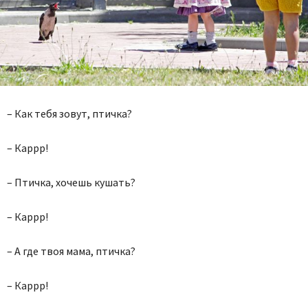
– Как тебя зовут, птичка?
– Каррр!
– Птичка, хочешь кушать?
– Каррр!
– А где твоя мама, птичка?
– Каррр!