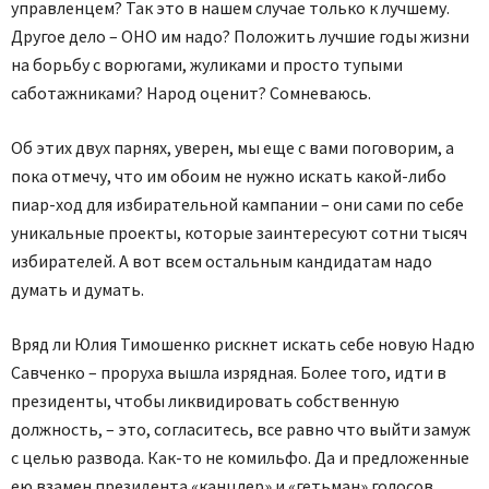
управленцем? Так это в нашем случае только к лучшему.
Другое дело – ОНО им надо? Положить лучшие годы жизни
на борьбу с ворюгами, жуликами и просто тупыми
саботажниками? Народ оценит? Сомневаюсь.
Об этих двух парнях, уверен, мы еще с вами поговорим, а
пока отмечу, что им обоим не нужно искать какой-либо
пиар-ход для избирательной кампании – они сами по себе
уникальные проекты, которые заинтересуют сотни тысяч
избирателей. А вот всем остальным кандидатам надо
думать и думать.
Вряд ли Юлия Тимошенко рискнет искать себе новую Надю
Савченко – проруха вышла изрядная. Более того, идти в
президенты, чтобы ликвидировать собственную
должность, – это, согласитесь, все равно что выйти замуж
с целью развода. Как-то не комильфо. Да и предложенные
ею взамен президента «канцлер» и «гетьман» голосов