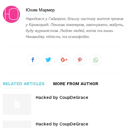
Юхим Мармер
Народився у Гайвороні, більшу частину життя прожив
у Кіровограді. Починав інженером, закінчувати, мабуть,
буду журналістом. Люблю людей, котів та книги.
Ненавиджу підлість та ксенофобію.
RELATED ARTICLES
MORE FROM AUTHOR
Hacked by CoupDeGrace
Hacked by CoupDeGrace