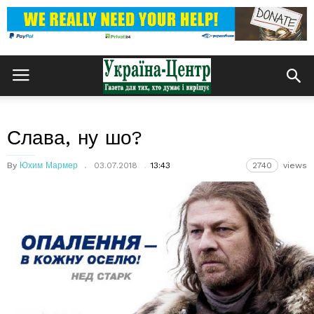
Слава, ну шо?
By
Юхим Мармер
03.07.2018
13:43
2740
views