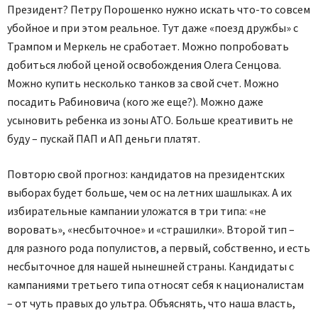
Президент? Петру Порошенко нужно искать что-то совсем
убойное и при этом реальное. Тут даже «поезд дружбы» с
Трампом и Меркель не сработает. Можно попробовать
добиться любой ценой освобождения Олега Сенцова.
Можно купить несколько танков за свой счет. Можно
посадить Рабиновича (кого же еще?). Можно даже
усыновить ребенка из зоны АТО. Больше креативить не
буду – пускай ПАП и АП деньги платят.
Повторю свой прогноз: кандидатов на президентских
выборах будет больше, чем ос на летних шашлыках. А их
избирательные кампании уложатся в три типа: «не
воровать», «несбыточное» и «страшилки». Второй тип –
для разного рода популистов, а первый, собственно, и есть
несбыточное для нашей нынешней страны. Кандидаты с
кампаниями третьего типа относят себя к националистам
– от чуть правых до ультра. Объяснять, что наша власть,