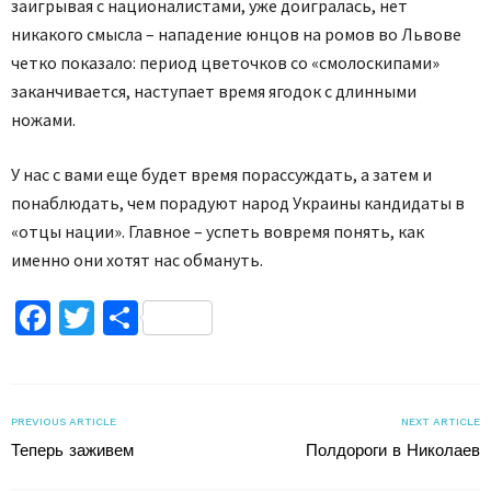
заигрывая с националистами, уже доигралась, нет
никакого смысла – нападение юнцов на ромов во Львове
четко показало: период цветочков со «смолоскипами»
заканчивается, наступает время ягодок с длинными
ножами.
У нас с вами еще будет время порассуждать, а затем и
понаблюдать, чем порадуют народ Украины кандидаты в
«отцы нации». Главное – успеть вовремя понять, как
именно они хотят нас обмануть.
Facebook
Twitter
Поділитися
PREVIOUS ARTICLE
NEXT ARTICLE
Теперь заживем
Полдороги в Николаев