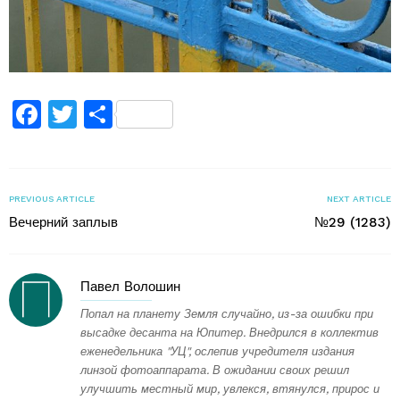
Facebook
Twitter
Поділитися
PREVIOUS ARTICLE
NEXT ARTICLE
Вечерний заплыв
№29 (1283)
Павел Волошин
Попал на планету Земля случайно, из-за ошибки при
высадке десанта на Юпитер. Внедрился в коллектив
еженедельника "УЦ", ослепив учредителя издания
линзой фотоаппарата. В ожидании своих решил
улучшить местный мир, увлекся, втянулся, прирос и