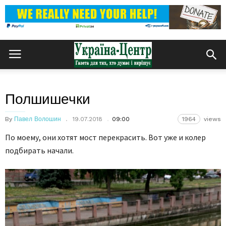
Полшишечки
By
Павел Волошин
19.07.2018
09:00
1964
views
По моему, они хотят мост перекрасить. Вот уже и колер
подбирать начали.