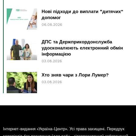
Нові підходи до виплати “дитячих”
допомог
06.08.2026
ДПС та Держприкордонслужба
удосконалюють електронний обмін
інформацією
03.08.2026
Хто зняв чари з Лори Лумер?
03.08.2026
Інтернет-видання «Україна-Центр». Усі права захищені. Передрук