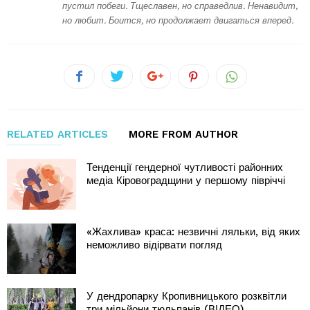
пустил побеги. Тщеславен, но справедлив. Ненавидит,
но любит. Боится, но продолжает двигаться вперед.
RELATED ARTICLES
MORE FROM AUTHOR
Тенденції гендерної чутливості районних
медіа Кіровоградщини у першому півріччі
«Жахлива» краса: незвичні ляльки, від яких
неможливо відірвати погляд
У дендропарку Кропивницького розквітли
три мільйони тюльпанів (ВІДЕО)