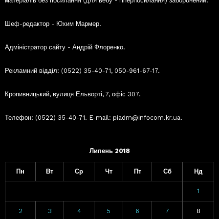
матеріалів без посилання (для вебу - гіперпосилання) заборонений.
Шеф-редактор - Юхим Мармер.
Адміністратор сайту - Андрій Флоренко.
Рекламний відділ: (0522) 35-40-71, 050-961-67-17.
Кропивницький, вулиця Ельворті, 7, офіс 307.
Телефон: (0522) 35-40-71. E-mail: piadm@infocom.kr.ua.
Липень 2018
Пн
Вт
Ср
Чт
Пт
Сб
Нд
1
2
3
4
5
6
7
8