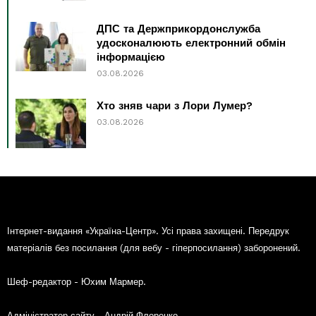
ДПС та Держприкордонслужба
удосконалюють електронний обмін
інформацією
03.08.2026
Хто зняв чари з Лори Лумер?
03.08.2026
Інтернет-видання «Україна-Центр». Усі права захищені. Передрук
матеріалів без посилання (для вебу - гіперпосилання) заборонений.
Шеф-редактор - Юхим Мармер.
Адміністратор сайту - Андрій Флоренко.