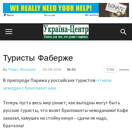
Туристы Фаберже
By
Павел Волошин
04.09.2018
18:30
1796
views
В пригороде Парижа у российских туристов
отняли
чемодан с бриллиантами
.
Теперь пусть весь мир узнает, как выгодны могут быть
русские туристы, что возят бриллианты чемоданами! Кофе
заказал, камушек на стойку кинул – сдачи не надо,
брателла!