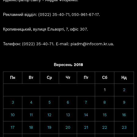
Рекламний відділ: (0522) 35-40-71, 050-961-67-17.
Кропивницький, вулиця Ельворті, 7, офіс 307.
Телефон: (0522) 35-40-71. E-mail: piadm@infocom.kr.ua.
Вересень 2018
Пн
Вт
Ср
Чт
Пт
Сб
Нд
1
2
3
4
5
6
7
8
9
10
11
12
13
14
15
16
17
18
19
20
21
22
23