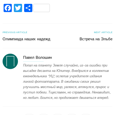
Facebook
Twitter
Поділитися
PREVIOUS ARTICLE
NEXT ARTICLE
Олимпиада наших надежд
Встреча на Эльбе
Павел Волошин
Попал на планету Земля случайно, из-за ошибки при
высадке десанта на Юпитер. Внедрился в коллектив
еженедельника "УЦ", ослепив учредителя издания
линзой фотоаппарата. В ожидании своих решил
улучшить местный мир, увлекся, втянулся, прирос и
пустил побеги. Тщеславен, но справедлив. Ненавидит,
но любит. Боится, но продолжает двигаться вперед.