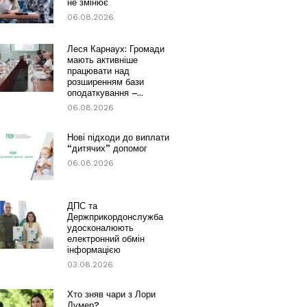
не змінює
06.08.2026
Леся Карнаух: Громади
мають активніше
працювати над
розширенням бази
оподаткування –...
06.08.2026
Нові підходи до виплати
“дитячих” допомог
06.08.2026
ДПС та
Держприкордонслужба
удосконалюють
електронний обмін
інформацією
03.08.2026
Хто зняв чари з Лори
Лумер?