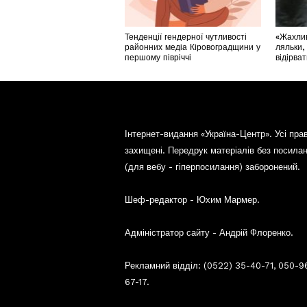
Тенденції гендерної чутливості
«Жахлив
районних медіа Кіровоградщини у
ляльки,
першому півріччі
відірва
Інтернет-видання «Україна-Центр». Усі пра
захищені. Передрук матеріалів без посила
(для вебу - гіперпосилання) заборонений.
Шеф-редактор - Юхим Мармер.
Адміністратор сайту - Андрій Флоренко.
Рекламний відділ: (0522) 35-40-71, 050-9
67-17.