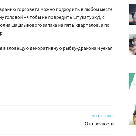
к зданию горсовета можно подходить в любом месте
ну головой – чтобы не повредить штукатурку), с
олна шашлыкового запаха на пять кварталов, а по
р.
ся в зловещую декоративную рыбку-дракона и уехал
я
NEXT ARTICLE
Око вечности