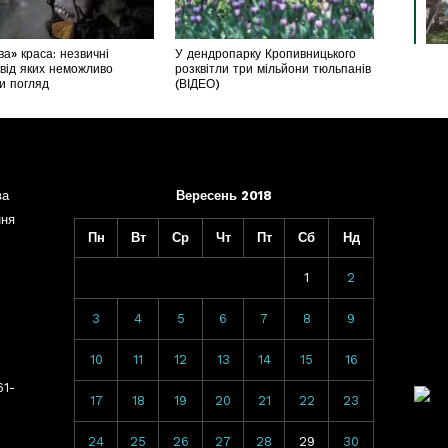
а» краса: незвичні
У дендропарку Кропивницького
 від яких неможливо
розквітли три мільйони тюльпанів
ти погляд
(ВІДЕО)
ва
Вересень 2018
ння
Пн
Вт
Ср
Чт
Пт
Сб
Нд
1
2
3
4
5
6
7
8
9
10
11
12
13
14
15
16
61-
17
18
19
20
21
22
23
24
25
26
27
28
29
30