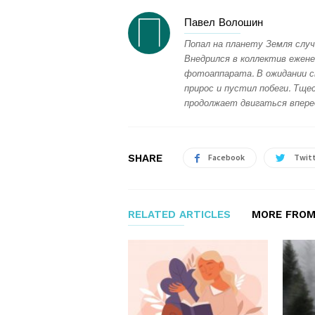
Павел Волошин
Попал на планету Земля случ
Внедрился в коллектив ежене
фотоаппарата. В ожидании с
прирос и пустил побеги. Тщес
продолжает двигаться впере
SHARE
Facebook
Twit
RELATED ARTICLES
MORE FROM