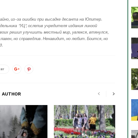
айно, из-за ошибки при высадке десанта на Юпитер.
дельника "УЦ", ослепив учредителя издания линзой
воих решил улучшить местный мир, увлекся, втянулся,
лавен, но справедлив. Ненавидит, но любит. Боится, но
д.
ter
 AUTHOR