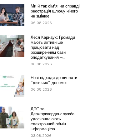
Ми й так сім’я: чи справді
реєстрація шлюбу нічого
не змінює
06.08.2026
Леся Карнаух: Громади
мають активніше
працювати над
розширенням бази
оподаткування –...
06.08.2026
Нові підходи до виплати
“дитячих” допомог
06.08.2026
ДПС та
Держприкордонслужба
удосконалюють
електронний обмін
інформацією
03.08.2026