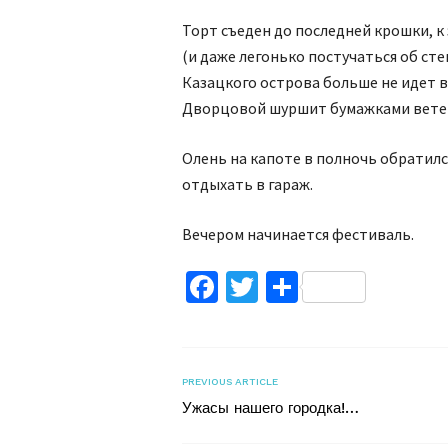
Торт съеден до последней крошки, 
(и даже легонько постучаться об сте
Казацкого острова больше не идет в
Дворцовой шуршит бумажками вете
Олень на капоте в полночь обратил
отдыхать в гараж.
Вечером начинается фестиваль.
Facebook
Twitter
Поділитис
PREVIOUS ARTICLE
Ужасы нашего городка!…