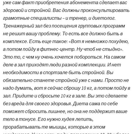
уже сам факт приобретения абонемента сделает вас
здоровой и стройной. Вас должны проконсультировать
грамотные специалисты – и тренер, и диетолог.
Тренажерный зал без посещения групповых программ
не решит вашу проблему. То есть все должно быть в
комплексе. Есть еще такое: «Вот я немножко похудею,
а потом пойду в фитнес-центр. Ну чтоб не стыдно».
Это то, с чем ну очень хочется побороться. На самом
деле в зал приходят люди разной комплекции. И нет
необходимости в спортзале быть стройной. Вы
обязательно станете стройной уже с нами. Просто не
надо думать, вот я сейчас сброшу 10 кг, а потом пойду в
зал. Придите и сбросьте 10 кг в зале. Вы это сделаете
без вреда для своего здоровья. Диета сама по себе
поможет сбросить лишнее, но она не поддержит ваше
тело в тонусе. Его нужно худея лепить,
прорабатывать те мышцы, которые в этом