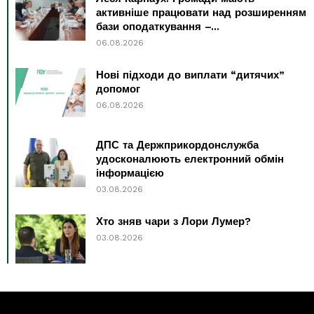
активніше працювати над розширенням
бази оподаткування –...
06.08.2026
Нові підходи до виплати “дитячих”
допомог
06.08.2026
ДПС та Держприкордонслужба
удосконалюють електронний обмін
інформацією
03.08.2026
Хто зняв чари з Лори Лумер?
03.08.2026