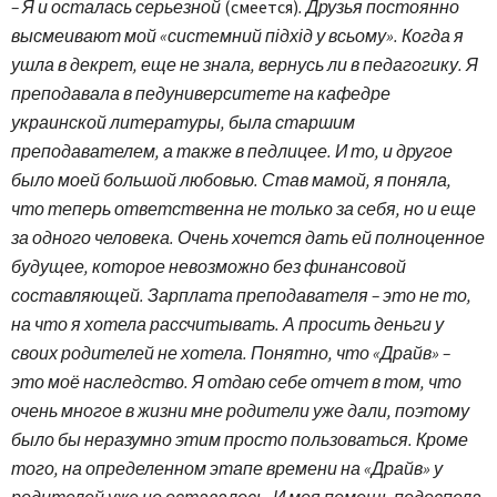
– Я и осталась серьезной
(смеется)
. Друзья постоянно
высмеивают мой «системний підхід у всьому». Когда я
ушла в декрет, еще не знала, вернусь ли в педагогику. Я
преподавала в педуниверситете на кафедре
украинской литературы, была старшим
преподавателем, а также в педлицее. И то, и другое
было моей большой любовью. Став мамой, я поняла,
что теперь ответственна не только за себя, но и еще
за одного человека. Очень хочется дать ей полноценное
будущее, которое невозможно без финансовой
составляющей. Зарплата преподавателя – это не то,
на что я хотела рассчитывать. А просить деньги у
своих родителей не хотела. Понятно, что «Драйв» –
это моё наследство. Я отдаю себе отчет в том, что
очень многое в жизни мне родители уже дали, поэтому
было бы неразумно этим просто пользоваться. Кроме
того, на определенном этапе времени на «Драйв» у
родителей уже не оставалось. И моя помощь подоспела