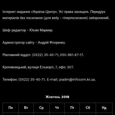
Інтернет-видання «Україна-Центр». Усі права захищені. Передрук
матеріалів без посилання (для вебу - гіперпосилання) заборонений.
Шеф-редактор - Юхим Мармер.
Адміністратор сайту - Андрій Флоренко.
Рекламний відділ: (0522) 35-40-71, 050-961-67-17.
Кропивницький, вулиця Ельворті, 7, офіс 307.
Телефон: (0522) 35-40-71. E-mail: piadm@infocom.kr.ua.
Жовтень 2018
Пн
Вт
Ср
Чт
Пт
Сб
Нд