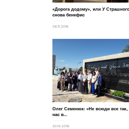
«Дорога додому», или У Страшног
снова бенефис
06.11.2018
Олег Семенюк: «Не всюди все так, 
нас в...
30.10.2018