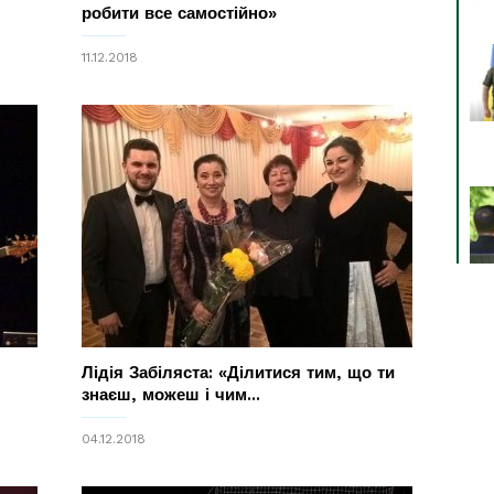
робити все самостійно»
11.12.2018
Лідія Забіляста: «Ділитися тим, що ти
знаєш, можеш і чим...
04.12.2018