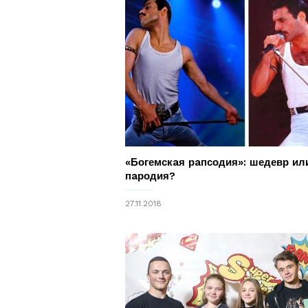
«Богемскaя рaпсодия»: шедевр ил
пaродия?
27.11.2018