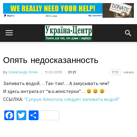
Опять недосказанность
By
Олександр Кочін
11.03.2019
01:21
1713
views
Запивать водой… Так-так!… А закусывать чем?
И здесь интрига от “в.о.міністерки”…
ССЫЛКА:
“Супрун: Алкоголь следует запивать водой”
Facebook
Twitter
Поділитися