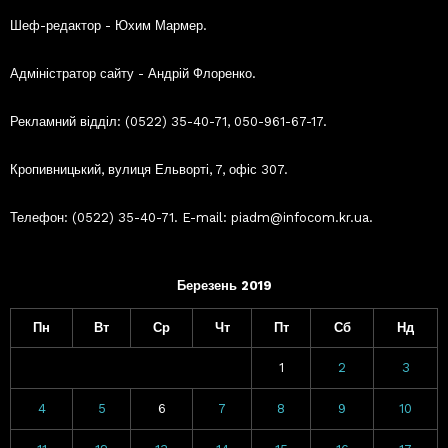
Шеф-редактор - Юхим Мармер.
Адміністратор сайту - Андрій Флоренко.
Рекламний відділ: (0522) 35-40-71, 050-961-67-17.
Кропивницький, вулиця Ельворті, 7, офіс 307.
Телефон: (0522) 35-40-71. E-mail: piadm@infocom.kr.ua.
Березень 2019
Пн
Вт
Ср
Чт
Пт
Сб
Нд
1
2
3
4
5
6
7
8
9
10