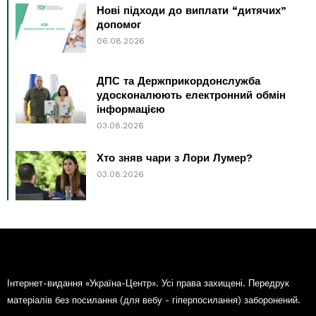
Нові підходи до виплати “дитячих”
допомог
06.08.2026
ДПС та Держприкордонслужба
удосконалюють електронний обмін
інформацією
03.08.2026
Хто зняв чари з Лори Лумер?
03.08.2026
Інтернет-видання «Україна-Центр». Усі права захищені. Передрук
матеріалів без посилання (для вебу - гіперпосилання) заборонений.