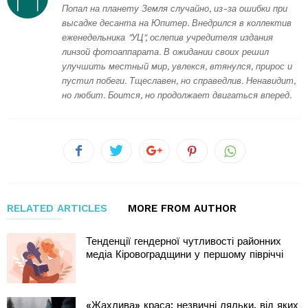
Попал на планету Земля случайно, из-за ошибки при
высадке десанта на Юпитер. Внедрился в коллектив
еженедельника "УЦ", ослепив учредителя издания
линзой фотоаппарата. В ожидании своих решил
улучшить местный мир, увлекся, втянулся, прирос и
пустил побеги. Тщеславен, но справедлив. Ненавидит,
но любит. Боится, но продолжает двигаться вперед.
RELATED ARTICLES
MORE FROM AUTHOR
Тенденції гендерної чутливості районних
медіа Кіровоградщини у першому півріччі
«Жахлива» краса: незвичні ляльки, від яких