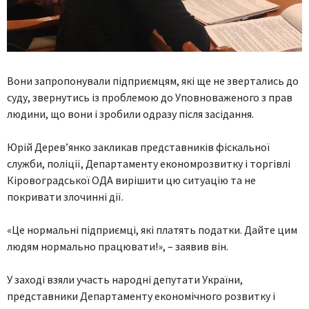
Вони запропонували підприємцям, які ще не звертались до
суду, звернутись із проблемою до Уповноваженого з прав
людини, що вони і зробили одразу після засідання.
Юрій Дерев’янко закликав представників фіскальної
служби, поліції, Департаменту економрозвитку і торгівлі
Кіровоградської ОДА вирішити цю ситуацію та не
покривати злочинні дії.
«Це нормальні підприємці, які платять податки. Дайте цим
людям нормально працювати!», – заявив він.
У заході взяли участь народні депутати України,
представники Департаменту економічного розвитку і