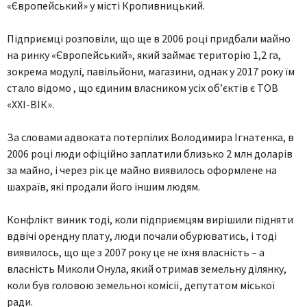
«Європейський» у місті Кропивницький.
Підприємці розповіли, що ще в 2006 році придбали майно
на ринку «Європейський», який займає територію 1,2 га,
зокрема модулі, павільйони, магазини, однак у 2017 року їм
стало відомо , що єдиним власником усіх об’єктів є ТОВ
«XXI-ВІК».
За словами адвоката потерпілих Володимира Ігнатенка, в
2006 році люди офіційно заплатили близько 2 млн доларів
за майно, і через рік це майно виявилось оформлене на
шахраїв, які продали його іншим людям.
Конфлікт виник тоді, коли підприємцям вирішили підняти
вдвічі орендну плату, люди почали обурюватись, і тоді
виявилось, що ще з 2007 року це не їхня власність – а
власність Миколи Онула, який отримав земельну ділянку,
коли був головою земельної комісії, депутатом міської
ради.