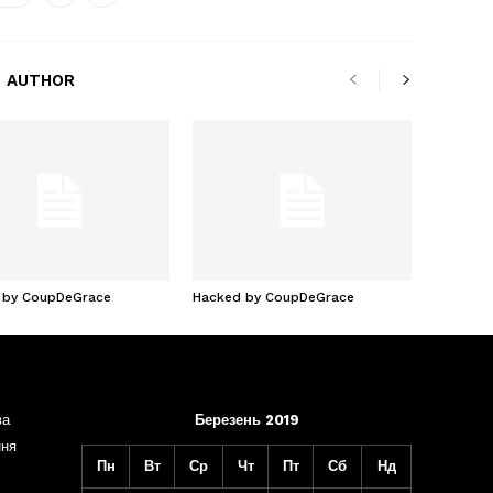
 AUTHOR
 by CoupDeGrace
Hacked by CoupDeGrace
ва
Березень 2019
ння
Пн
Вт
Ср
Чт
Пт
Сб
Нд