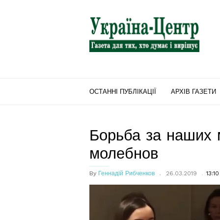
"Україна-
Центр"
ОСТАННІ ПУБЛІКАЦІЇ
АРХІВ ГАЗЕТИ
Борьба за наших 
молебнов
By
Геннадій Рибченков
26.03.2019
13:10