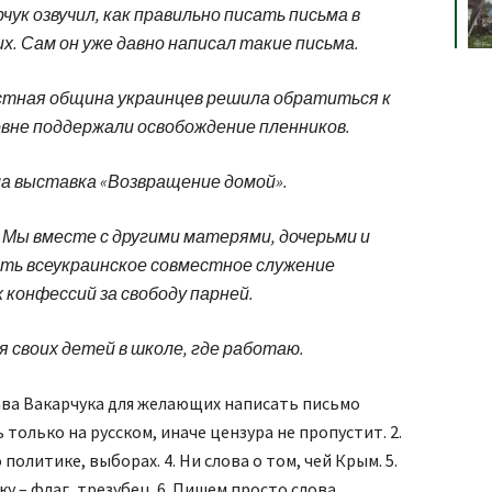
ук озвучил, как правильно писать письма в
х. Сам он уже давно написал такие письма.
стная община украинцев решила обратиться к
овне поддержали освобождение пленников.
ла выставка «Возвращение домой».
. Мы вместе с другими матерями, дочерьми и
ть всеукраинское совместное служение
 конфессий за свободу парней.
я своих детей в школе, где работаю.
ава Вакарчука для желающих написать письмо
только на русском, иначе цензура не пропустит. 2.
 политике, выборах. 4. Ни слова о том, чей Крым. 5.
 – флаг, трезубец. 6. Пишем просто слова