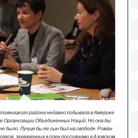
опивницкого района недавно побывала в Америке
е Организации Объединенных Наций. Но она бы
не было. Лучше бы ее сын был на свободе. Роман
оряков, захваченных в плен россиянами в Азовском