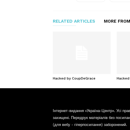
RELATED ARTICLES
MORE FROM
Hacked by CoupDeGrace
Hacked
Інтернет-видання «Україна-Центр». Усі пра
захищені. Передрук матеріалів без посила
(для вебу - гіперпосилання) заборонений.