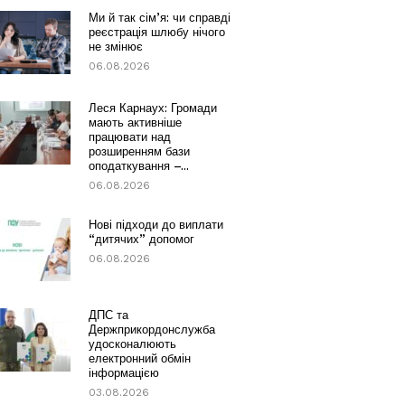
Ми й так сім’я: чи справді
реєстрація шлюбу нічого
не змінює
06.08.2026
Леся Карнаух: Громади
мають активніше
працювати над
розширенням бази
оподаткування –...
06.08.2026
Нові підходи до виплати
“дитячих” допомог
06.08.2026
ДПС та
Держприкордонслужба
удосконалюють
електронний обмін
інформацією
03.08.2026