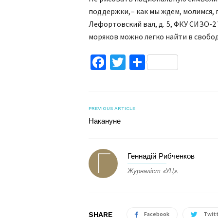
поддержки, – как мы ждем, молимся, г
Лефортовский вал, д. 5, ФКУ СИЗО-2
моряков можно легко найти в свобо
Facebook
Twitter
Поділитис
PREVIOUS ARTICLE
Накануне
Геннадій Рибченков
Журналіст «УЦ».
SHARE
Facebook
Twit