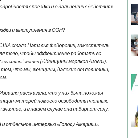
подробностях поездки и о дальнейших действиях
здки и выступления в ООН?
 США стала Наталья Федорович, заместитель
Для того, чтобы эффективнее работать во
zov sailors’ women («Женщины моряков Азова»).
 том, что мы, женщины, далекие от политики,
ем.
зраиля рассказала, что у них была похожая
женщин-матерей помогло освободить пленных.
лияние, и в нашем случае она набирает силу.
 и отдельное интервью «Голосу Америки».