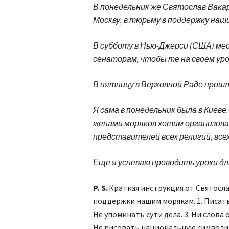
В понедельник же Святослав Вакарч
Москву, в тюрьму в поддержку наши
В субботу в Нью-Джерси (США) ме
сенаторам, чтобы те на своем ур
В пятницу в Верховной Раде прош
Я сама в понедельник была в Киеве
женами моряков хотим организова
представителей всех религий, всех
Еще я успеваю проводить уроки дл
P. S.
Краткая инструкция от Святосл
поддержки нашим морякам. 1. Писать 
Не упоминать сути дела. 3. Ни слова о
Не рисовать национальную символику