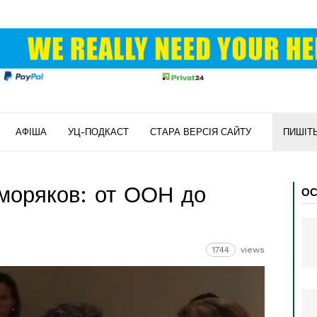
АФІША
УЦ-ПОДКАСТ
СТАРА ВЕРСІЯ САЙТУ
ПИШІТ
моряков: от ООН до
ОС
1744
views