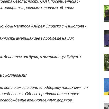
Совета безопасности ООН, посвященном 5-
сь говорить простыми словами об этом
о, дочь матроса Андрея Оприско с «Никополя».
анность американцев в проблеме наших
нас делается от души, и американцы будут и
 с коллегами?
не одни. Каждый день в поддержку наших мужчин
понедельник в Одессе представители трех
 освобождение военнопленных моряков.