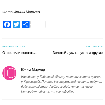
Фото Ирины Мармер.
Facebook
Twitter
Поділитися
PREVIOUS ARTICLE
NEXT ARTICLE
Отправили воевать…
Золотой лук, капуста и другие
Юхим Мармер
Народився у Гайвороні, більшу частину життя прожив
у Кіровограді. Починав інженером, закінчувати, мабуть,
буду журналістом. Люблю людей, котів та книги.
Ненавиджу підлість та ксенофобію.