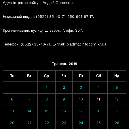
Адміністратор сайту - Андрій Флоренко.
Рекламний відділ: (0522) 35-40-71, 050-961-67-17.
Кропивницький, вулиця Ельворті, 7, офіс 307.
Телефон: (0522) 35-40-71. E-mail: piadm@infocom.kr.ua.
Травень 2019
Пн
Вт
Ср
Чт
Пт
Сб
Нд
1
2
3
4
5
6
7
8
9
10
11
12
13
14
15
16
17
18
19
20
21
22
23
24
25
26