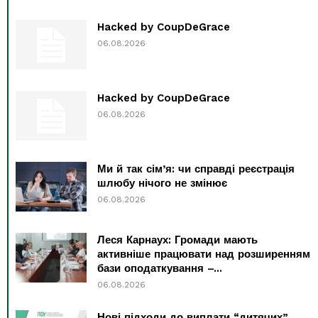
Hacked by CoupDeGrace
06.08.2026
Hacked by CoupDeGrace
06.08.2026
Ми й так сім’я: чи справді реєстрація
шлюбу нічого не змінює
06.08.2026
Леся Карнаух: Громади мають
активніше працювати над розширенням
бази оподаткування –...
06.08.2026
Нові підходи до виплати “дитячих”