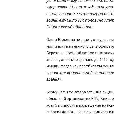
успокоили маму, зачем ей это на 85
умер почти 11 лет назад, но никто
использование его фотографии. Тем 
войны ему было 12 с половиной лет,
Саратовской области»
.
Ольга Юрьевна не знает, откуда взя
могли взять из личного дела офицер
Березин в военной форме с погонами
значит, оно было сделано до 1960 г
меняли, тогда как партбилеты меняли
человеком кристальной честности
вранья»
.
Возмущет и то, что участница акци
областной организации КПУ, Виктор
хотя бы спросить разрешение на ис
спросил до того, как не извинился и 