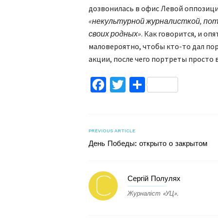
дозвонилась в офис Левой оппозици
«некультурной журналисткой, пот
своих родных»
. Как говорится, и оп
маловероятно, чтобы кто-то дал по
акции, после чего портреты прост
Facebook
Twitter
Поділитис
PREVIOUS ARTICLE
День Победы: открыто о закрытом
Сергій Полулях
Журналіст «УЦ».