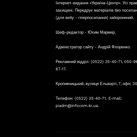
Інтернет-видання «Україна-Центр». Усі пра
захищені. Передрук матеріалів без посила
(для вебу - гіперпосилання) заборонений.
Шеф-редактор - Юхим Мармер.
Адміністратор сайту - Андрій Флоренко.
Рекламний відділ: (0522) 35-40-71, 050-9
67-17.
Кропивницький, вулиця Ельворті, 7, офіс 30
Телефон: (0522) 35-40-71. E-mail:
piadm@infocom.kr.ua.