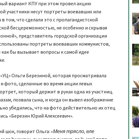
нный вариант КПУ при этом провел акцию
рой участники несут портреты воевавших или
 в том, что сделали это с пропагандистской
кой бесцеремонностью, не особенно и скрывая
онной», представитель городской организации
и использованы портреты воевавших коммунистов,
е как бы вызывает вопросы к самой идее
же.
«УЦ» Ольги Березиной, которая просматривала
и фото, сделанные во время акции левых
ртрет, который держит в руках одна из участниц.
азам, позвала сына, и когда он вывел изображение
ьно убедились, что на фото действительно их отец
пись «Березин Юрий Алексеевич».
й шок, говорит Ольга:
«Меня трясло, еле