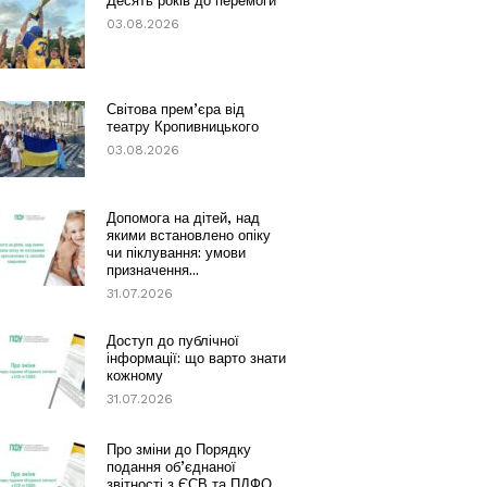
Десять років до перемоги
03.08.2026
Світова прем’єра від
театру Кропивницького
03.08.2026
Допомога на дітей, над
якими встановлено опіку
чи піклування: умови
призначення...
31.07.2026
Доступ до публічної
інформації: що варто знати
кожному
31.07.2026
Про зміни до Порядку
подання об’єднаної
звітності з ЄСВ та ПДФО