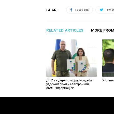
SHARE
Facebook
Twit
RELATED ARTICLES
MORE FROM
ДПС та Держприкордонслужба
Хто зня
удосконалюють електронний
обмін інформацією