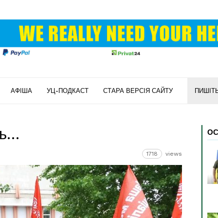
АФІША
УЦ-ПОДКАСТ
СТАРА ВЕРСІЯ САЙТУ
ПИШІТ
ть…
ОС
1718
views