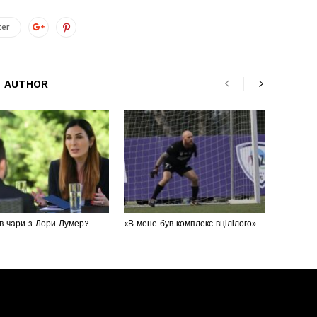
ter
 AUTHOR
в чари з Лори Лумер?
«В мене був комплекс вцілілого»