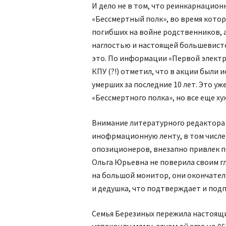
И дело не в том, что реинкарнацио
«Бессмертный полк», во время кото
погибших на войне родственников, а
наглостью и настоящей большевистс
это. По информации «Первой электр
КПУ (?!) отметил, что в акции был
умерших за последние 10 лет. Это уж
«Бессмертного полка», но все еще ху
Внимание литературного редактора 
инофрмационную ленту, в том числе 
опозиционеров, внезапно привлек по
Ольга Юрьевна не поверила своим гл
на большой монитор, они окончател
и дедушка, что подтверждает и под
Семья Березиных пережила настоящи