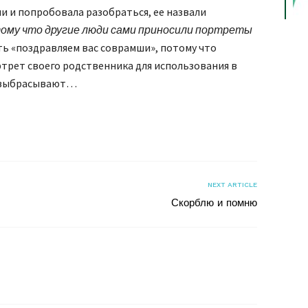
и и попробовала разобраться, ее назвали
ому что другие люди сами приносили портреты
ять «поздравляем вас соврамши», потому что
ртрет своего родственника для использования в
о выбрасывают…
я
NEXT ARTICLE
Скорблю и помню