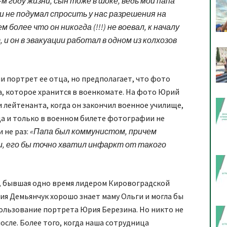
-м году жизни, сын тоже в шоке, ведь мой папа
 и не подумал спросить у нас разрешения на
более что он никогда (!!!) не воевал, к началу
 и он в эвакуации работал в одном из колхозов
ли портрет ее отца, но предполагает, что фото
а, которое хранится в военкомате. На фото Юрий
 лейтенанта, когда он закончил военное училище,
ода и только в военном билете фотографии не
 не раз:
«Папа был коммунистом, причем
, его бы точно хватил инфаркт от такого
и, бывшая одно время лидером Кировоградской
ия Демьянчук хорошо знает маму Ольги и могла бы
пользование портрета Юрия Березина. Но никто не
после. Более того, когда наша сотрудница