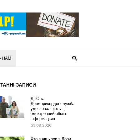
Ь НАМ
ТАННІ ЗАПИСИ
ДПС та
Держприкордонслужба
удосконалюють
електронний обмін
інформацією
03.08.2026
Хто зняв чари з Лори