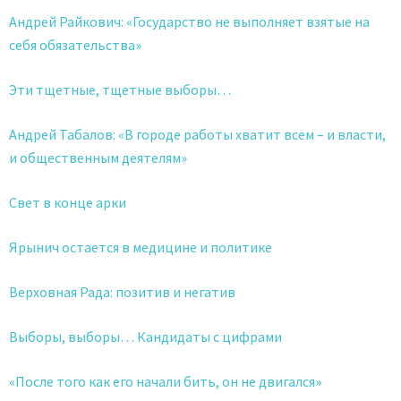
Андрей Райкович: «Государство не выполняет взятые на
себя обязательства»
Эти тщетные, тщетные выборы…
Андрей Табалов: «В городе работы хватит всем – и власти,
и общественным деятелям»
Свет в конце арки
Ярынич остается в медицине и политике
Верховная Рада: позитив и негатив
Выборы, выборы… Кандидаты с цифрами
«После того как его начали бить, он не двигался»