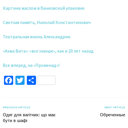
Картина маслом в банковской упаковке
Светлая память, Николай Константинович
Театральная жизнь Александрии
«Аква Вита»: «все інакше», как и 20 лет назад
Все вперед, на «Променад»!
Facebook
Twitter
Поділитися
PREVIOUS ARTICLE
NEXT ARTICLE
Одяг для вагітних: що має
Обреченные
бути в шафі