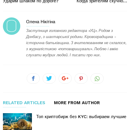
Ударим шлаком по дороге?
Когда зрителям скучно…
Олена Нікітіна
Заступниця головного редактора «УЦ». Родом з
Донбасу, з шахтарської родини. Кіровоградщина -
історична батьківщина. З вчителюванням не склалося,
з журналістикою «потоваришували». Люблю і вмію
слухати мудрих людей. І писати про них.
RELATED ARTICLES
MORE FROM AUTHOR
Топ криптобирж без KYC: выбираем лучшие