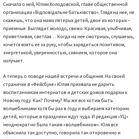
Сначала о ней, Юлии Холодовской, главе общественной
организации «Відповідальне батьківство». Глядя на нее, не
скажешь, что она мама пятерых детей, двое из которых –
приемные. Выглядит молодо, свежо. Красивая, улыбчивая,
приветливая, светлая… Когда на нее смотришь, слушаешь,
хочется взять ее за руку, чтобы зарядиться позитивом,
энергетикой, уверенностью, сиянием, которое она
излучает.
А теперь о поводе нашей встречи и общения. На своей
страничке в «Фейсбуке» Юлия призвала не дарить
воспитанникам интернатов и детских домов подарки к
Новому году. Как? Почему? Мы же все хотим быть
волшебниками хотя бы раз в году и выбираем категорию
детей, которые в праздники ждут чуда. И редакция «УЦ»
неоднократно была таким «волшебником». Юля все
объяснила так доступно, говорила так откровенно и