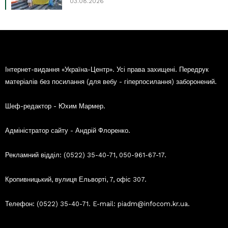
03.08.2026
Інтернет-видання «Україна-Центр». Усі права захищені. Передрук
матеріалів без посилання (для вебу - гіперпосилання) заборонений.
Шеф-редактор - Юхим Мармер.
Адміністратор сайту - Андрій Флоренко.
Рекламний відділ: (0522) 35-40-71, 050-961-67-17.
Кропивницький, вулиця Ельворті, 7, офіс 307.
Телефон: (0522) 35-40-71. E-mail: piadm@infocom.kr.ua.