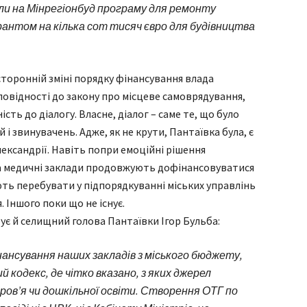
ли на Мінрегіонбуд програму для ремонту
рантом на кілька сот тисяч євро для будівництва
торонній зміні порядку фінансування влада
дповідності до закону про місцеве самоврядування,
сть до діалогу. Власне, діалог – саме те, що було
 і звинувачень. Адже, як не крути, Пантаївка була, є
лександрії. Навіть попри емоційні рішення
та медичні заклади продовжують дофінансовуватися
ють перебувати у підпорядкуванні міських управлінь
. Іншого поки що не існує.
ує й селищний голова Пантаївки Ігор Бульба:
ансування наших закладів з міського бюджету,
й кодекс, де чітко вказано, з яких джерел
ров’я чи дошкільної освіти. Створення ОТГ по