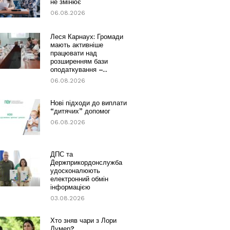
не змінює
06.08.2026
Леся Карнаух: Громади
мають активніше
працювати над
розширенням бази
оподаткування –...
06.08.2026
Нові підходи до виплати
“дитячих” допомог
06.08.2026
ДПС та
Держприкордонслужба
удосконалюють
електронний обмін
інформацією
03.08.2026
Хто зняв чари з Лори
Лумер?