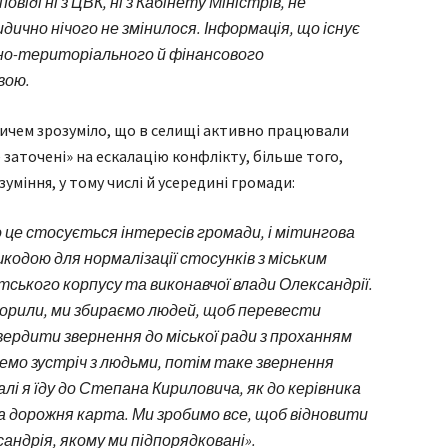
овіді ні з ЦВК, ні з Кабінету Міністрів, не
дично нічого не змінилося. Інформація, що існує
вно-територіального й фінансового
вою.
ичем зрозуміло, що в селищі активно працювали
е заточені» на ескалацію конфлікту, більше того,
іння, у тому числі й усередині громади:
о це стосується інтересів громади, і мітингова
одою для нормалізації стосунків з міським
ського корпусу та виконавчої влади Олександрії.
орили, ми збираємо людей, щоб перевести
вердити звернення до міської ради з проханням
мо зустріч з людьми, потім таке звернення
алі я їду до Степана Кириловича, як до керівника
а дорожня карта. Ми зробимо все, щоб відновити
андрія, якому ми підпорядковані».