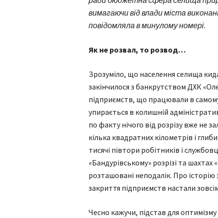
ради бюджетна сфера селища прире
вимагаючи від влади міста виконан
повідомляла в минулому номері.
Як не розвал, то розвод…
Зрозуміло, що населення селища кида
закінчилося з банкрутством ДХК «Ол
підприємств, що працювали в самому
упирається в колишній адміністрати
по факту нічого від розрізу вже не
кілька квадратних кілометрів і глиб
тисячі півтори робітників і службовц
«Бандурівському» розрізі та шахтах «
розташовані неподалік. Про історію 
закриття підприємств настали зовсім 
Чесно кажучи, підстав для оптимізму