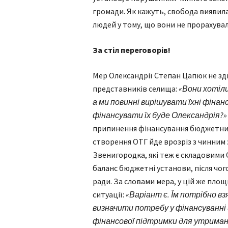
громади. Як кажуть, свобода виявил
людей у тому, що вони не прорахували
За стіл переговорів!
Мер Олександрії Степан Цапюк не зд
представників селища:
«Вони хотіл
а ми повинні вирішувати їхні фіна
фінансувати їх буде Олександрія?
припинення фінансування бюджетних
створення ОТГ йде врозріз з чинним 
Звенигородка, які теж є складовими 
баланс бюджетні установи, після чог
ради. За словами мера, у цій же пло
ситуації:
«Варіант є. Їм потрібно в
визначити потребу у фінансуванні 
фінансової підтримки для утрима