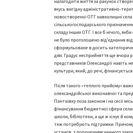
налагодити життя за рахунок створен
якусь вигідну адміністративно-терит
новоствореної ОТГ навколишні села 
сільськогосподарського призначення, 
складу інших ОТГ. І все б нічого, якб
не було проголошено від’єднання від
сформульоване в досить категорични
діях. Градус несприйняття ще вчора 
представників Олександрії навіть н
культури, який, до речі, фінансуєтьс
Після такого «теплого прийому» важк
олександрійської виконавчої та пред
Пантаївку поза законом і на сесії м
фінансування бюджетної сфери селищ
школи, бібліотеки, а ще ж існує й к
теж потребують підтримки. Причому 
установ, з порушенням чинного закон