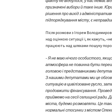
факту не відбулося, у нас немає відп
призначені вибори й таке інше. Юри
рішення про вихід з адміністрати
підпорядкування місту, є неправди
Після розмови з Ігорем Володимиров
над оцінкою ситуації і, як кажуть, «н
працюють над шляхами пошуку порозум
– Я не маю нічого особистого, якщ
атмосфера не повинна бути перешк
головою і представниками депутат
З нашими депутатами ми це обгов
ситуацію в цивілізоване русло, зат
продовжити фінансування. Проведе
приймемо на сесії селищної ради. Д
міста, будемо розмовляти. Це так
нормальні стосунки з містом Олекс