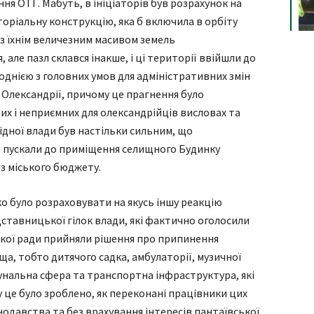
ня ОТГ. Мабуть, в ініціаторів був розрахунок на
оріальну конструкцію, яка б включила в орбіту
з їхнім величезним масивом земель
але пазл склався інакше, і ці території ввійшли до
и однією з головних умов для адміністративних змін
 Олександрії, причому це прагнення було
х і неприємних для олександрійців висловах та
рідної влади був настільки сильним, що
е пускали до приміщення селищного Будинку
я з міського бюджету.
о було розраховувати на якусь іншу реакцію
ставницької гілок влади, які фактично оголосили
іської ради прийняли рішення про припинення
а, тобто дитячого садка, амбулаторії, музичної
омунальна сфера та транспортна інфраструктура, які
це було зроблено, як переконані працівники цих
одавства та без врахування інтересів пантаївської