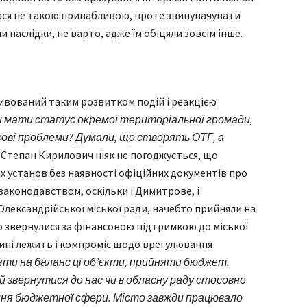
ася не такою привабливою, проте звинувачувати
 наслідки, не варто, адже їм обіцяли зовсім інше.
ивований таким розвитком подій і реакцією
и мати статус окремої територіальної громади,
нсові проблеми? Думали, що створять ОТГ, а
»
Степан Кирилович ніяк не погоджується, що
 установ без наявності офіційних документів про
законодавством, оскільки і Димитрове, і
Олександрійської міської ради, начебто прийняли на
о звернулися за фінансовою підтримкою до міської
щині лежить і компроміс щодо врегулювання
зяти на баланс ці об’єкти, прийняти бюджет,
й звернутися до нас чи в обласну раду стосовно
ння бюджетної сфери. Місто завжди працювало