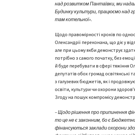
над розвитком Пантаївки, ми нада
Будинку культури, працюємо над г
там котельної».
Щодо правомірності кроків по однос
Олександрії переконана, що діє у ві
але при цьому якби демонструє здатні
потрібно з самого початку, без емоцій
й буде перебувати в сфері тяжіння О
депутатів обох громад освітянські 
з галузевих бюджетів, як і продовжу
освіти, культури чи охорони здоров’я
Згоду на пошук компромісу демонстр
– Щодо рішення про припинення фін
то це не є законним, бо є Бюджетни
фінансуються заклади охорони здо