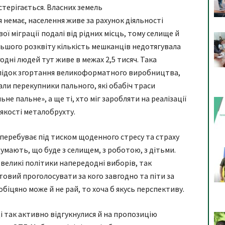
терігається. Власних земель
немає, населення живе за рахунок діяльності
ї міграції подалі від рідних місць, тому селище й
льшого розквіту кількість мешканців недотягувала
годні людей тут живе в межах 2,5 тисяч. Така
слідок згортання великоформатного виробництва,
али перекупники пального, які обабіч траси
е пальне», а ще ті, хто міг заробляти на реалізації
якості металобрухту.
перебуває під тиском щоденного стресу та страху
умають, що буде з селищем, з роботою, з дітьми.
 великі політики напередодні виборів, так
товий проголосувати за кого завгодно та піти за
біцяно може й не рай, то хоча б якусь перспективу.
і так активно відгукнулися й на пропозицію