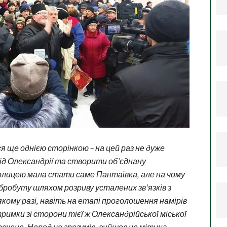
 ще однією сторінкою – на цей раз не дуже
ід Олександрії та створити об’єднану
лицею мала стати саме Пантаївка, але на чому
робуту шляхом розриву усталених зв’язків з
якому разі, навіть на етапі проголошення намірів
тримки зі сторони тієї ж Олександрійської міської