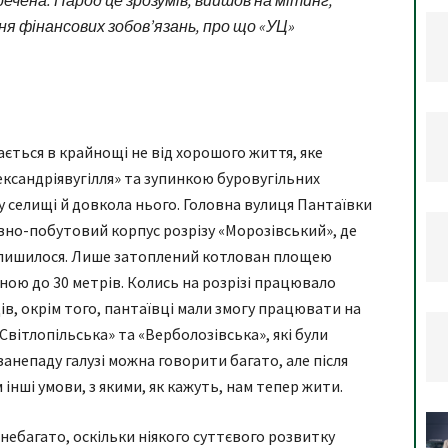
чена. Народ це зрозумів, вийшов на мітинг,
ня фінансових зобов’язань, про що «УЦ»
ється в крайнощі не від хорошого життя, яке
ександріявугілля» та зупинкою буровугільних
 селищі й довкола нього. Головна вулиця Пантаївки
вно-побутовий корпус розрізу «Морозівський», де
 залишилося. Лише затоплений котлован площею
иною до 30 метрів. Колись на розрізі працювало
ів, окрім того, пантаївці мали змогу працювати на
Світлопільська» та «Верболозівська», які були
занепаду галузі можна говорити багато, але після
інші умови, з якими, як кажуть, нам тепер жити.
 небагато, оскільки ніякого суттєвого розвитку