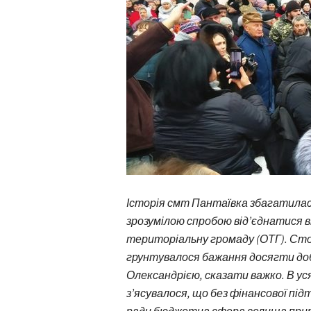
Історія смт Пантаївка збагатилася
зрозумілою спробою від’єднатися в
територіальну громаду (ОТГ). Сто
грунтувалося бажання досягти доб
Олександрією, сказати важко. В ус
з’ясувалося, що без фінансової під