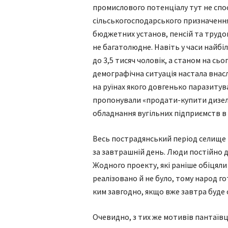
промислового потенціалу тут не спос
сільськогосподарського призначення 
бюджетних установ, пенсій та трудово
не багатолюдне. Навіть у часи найбі
до 3,5 тисяч чоловік, а станом на сьо
демографічна ситуація настала вна
на руїнах якого довгенько паразитув
пропонували «продати-купити дизельн
обладнання вугільних підприємств в 
Весь пострадянський період селище 
за завтрашній день. Люди постійно д
Жодного проекту, які раніше обіцяли
реалізовано й не було, тому народ го
ким завгодно, якщо вже завтра буде о
Очевидно, з тих же мотивів пантаївц