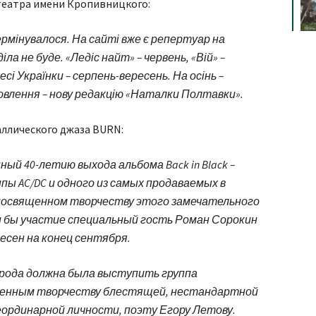
 театра имени Кропивницкого:
ермінувалося. На сайті вже є репертуар на
іла не буде. «Ледіс найт» – червень, «Вій» –
есі Українки – серпень-вересень. На осінь –
овлення – нову редакцію «Наталки Полтавки».
аллического джаза BURN:
ый 40-летию выхода альбома Back in Black –
пы AC/DC и одного из самых продаваемых в
 посвященном творчеству этого замечательного
и бы участие специальный гость Роман Сорокин
несен на конец сентября.
рода должна была выступить группа
ященным творчеству блестящей, нестандартной
еординарной личности, поэту Егору Летову.