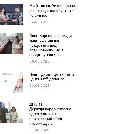
Ми й так сім’я: чи справді
реєстрація шлюбу нічого
не змінює
06.08.2026
Леся Карнаух: Громади
мають активніше
працювати над
розширенням бази
оподаткування –...
06.08.2026
Нові підходи до виплати
“дитячих” допомог
06.08.2026
ДПС та
Держприкордонслужба
удосконалюють
електронний обмін
інформацією
03.08.2026