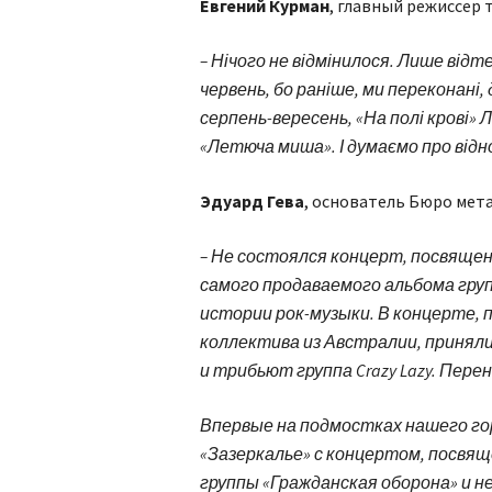
Евгений Курман
, главный режиссер
– Нічого не відмінилося. Лише відт
червень, бо раніше, ми переконані, д
серпень-вересень, «На полі крові» Л
«Летюча миша». І думаємо про відн
Эдуард Гева
, основатель Бюро мет
– Не состоялся концерт, посвященн
самого продаваемого альбома груп
истории рок-музыки. В концерте,
коллектива из Австралии, принял
и трибьют группа Crazy Lazy. Пере
Впервые на подмостках нашего го
«Зазеркалье» с концертом, посв
группы «Гражданская оборона» и н