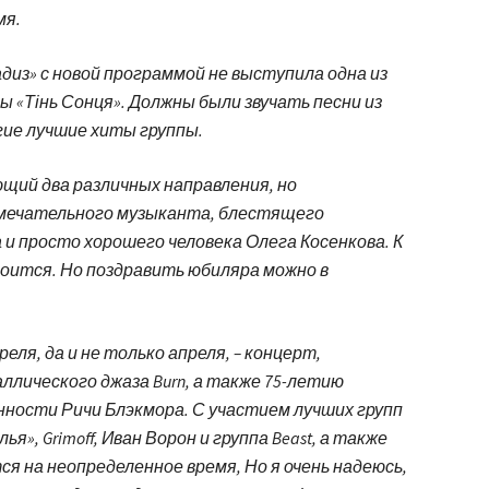
мя.
адиз» с новой программой не выступила одна из
 «Тінь Сонця». Должны были звучать песни из
угие лучшие хиты группы.
щий два различных направления, но
амечательного музыканта, блестящего
 и просто хорошего человека Олега Косенкова. К
оится. Но поздравить юбиляра можно в
ля, да и не только апреля, – концерт,
лического джаза Burn, а также 75-летию
ности Ричи Блэкмора. С участием лучших групп
я», Grimoff, Иван Ворон и группа Beast, а также
тся на неопределенное время, Но я очень надеюсь,