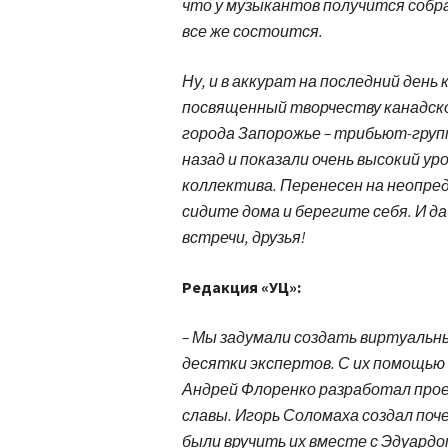
что у музыкантов получится собр
все же состоится.
Ну, и в аккурат на последний ден
посвященный творчеству канадског
города Запорожье – трибьют-групп
назад и показали очень высокий у
коллектива. Перенесен на неопре
сидите дома и берегите себя. И да
встречи, друзья!
Редакция «УЦ»:
– Мы задумали создать виртуальны
десятки экспертов. С их помощью 
Андрей Флоренко разработал прое
славы. Игорь Соломаха создал по
были вручить их вместе с Эдуардо