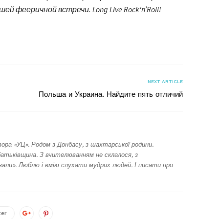
й фееричной встречи. Long Live Rock‘n’Roll!
я
NEXT ARTICLE
Польша и Украина. Найдите пять отличий
ора «УЦ». Родом з Донбасу, з шахтарської родини.
батьківщина. З вчителюванням не склалося, з
ли». Люблю і вмію слухати мудрих людей. І писати про
ter