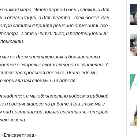
бходимая мера. Этот период очень сложный для
 организаций, а для театра – тем более. Как
атра сатиры я принял решение отменить все
театра, а это и читки пьес, и репетиционный
спектакли.
а мы не даем спектакли, как и большинство
ятся о здоровье своих актёров и зрителей. У
ится гастрольная поездка в Киев, где мы
верь глазам своим» 3 и 4 апреля.
аладится, и мы обязательно войдем в рабочий
 и соскучившиеся по работе. При этом мы с
 над постановкой нового спектакля, который
тию сезона.
и «Елисаветград»: