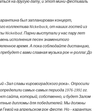
аться на другую дату, и этот мини-фестиваль
ь карантина был запланирован концерт,
о коллектива Nickelback, от наших гостей из
ы Nickelbad. Парни выступали у нас пару лет
ровень исполнения песен знаменитого
деленное время. А пока соблюдайте дистанцию,
 пребудет с вами славная музыка рок-н-ролла! До
й «Зал славы кировоградского рока». Опросили
определили самых-самых периода 1976-1991 гг.
кт сайта, который, собственно, и будет Залом
четные дипломы для победителей. Мы должны
м Гевой на апрельском рок-фесте. Но – карантин.