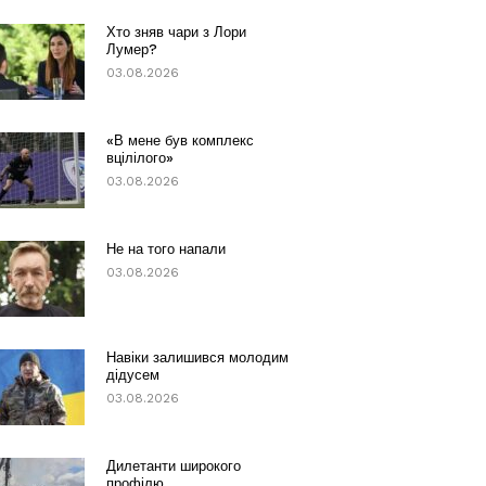
Хто зняв чари з Лори
Лумер?
03.08.2026
«В мене був комплекс
вцілілого»
03.08.2026
Не на того напали
03.08.2026
Навіки залишився молодим
дідусем
03.08.2026
Дилетанти широкого
профілю