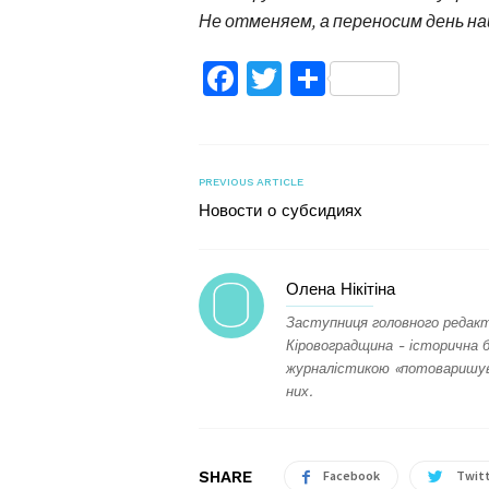
Не отменяем, а переносим день наше
Facebook
Twitter
Поділитис
PREVIOUS ARTICLE
Новости о субсидиях
Олена Нікітіна
Заступниця головного редакт
Кіровоградщина - історична 
журналістикою «потоваришува
них.
SHARE
Facebook
Twit