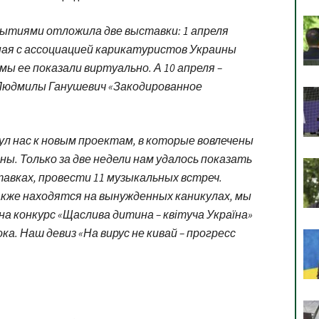
обытиями отложила две выставки: 1 апреля
ая с ассоциацией карикатуристов Украины
мы ее показали виртуально. А 10 апреля –
Людмилы Ганушевич «Закодированное
 нас к новым проектам, в которые вовлечены
ны. Только за две недели нам удалось показать
тавках, провести 11 музыкальных встреч.
кже находятся на вынужденных каникулах, мы
на конкурс «Щаслива дитина – квітуча Україна»
ка. Наш девиз «На вирус не кивай – прогресс