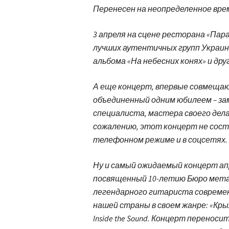
Перенесен на неопределенное вре
3 апреля на сцене ресторана «Пар
лучших аутентичных групп Украины
альбома «На небесних конях» и др
А еще концерт, впервые совмещаю
объединенный одним юбилеем – з
специалиста, мастера своего дела
сожалению, этот концерт не сост
телефонном режиме и в соцсетях.
Ну и самый ожидаемый концерт апре
посвященный 10-летию Бюро метал
легендарного гитариста современ
нашей страны в своем жанре: «Крыль
Inside the Sound. Концерт переноси