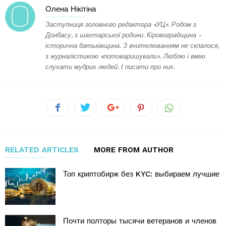
Олена Нікітіна
Заступниця головного редактора «УЦ». Родом з
Донбасу, з шахтарської родини. Кіровоградщина -
історична батьківщина. З вчителюванням не склалося,
з журналістикою «потоваришували». Люблю і вмію
слухати мудрих людей. І писати про них.
RELATED ARTICLES
MORE FROM AUTHOR
Топ криптобирж без KYC: выбираем лучшие
Почти полторы тысячи ветеранов и членов