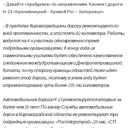
– Давайте «пройдемся» по направлениям. Начнем с дороги
Н-23 «Кропивницкий – Кривой Рог – Запорожье».
– В пределах Кировоградщины дорогу ремонтируют по
всей протяженности, а это почти 82 километра. Работы
ведутся на 4-х участках одновременно тремя
подрядными организациями. К концу года их
совместными усилиями будет обеспечено качественное
соединение между Кропивницким и Днепропетровщиной.
Кстати, по ту сторону границы областей тоже идет
ремонт этой дороги, поэтому в этом году будет
отремонтировано чуть более 105-ти километров.
Автомобильная дорога Н-23 ремонтируется впервые за
более чем 30 лет! По заказу Службы автомобильных
дорог в Кировоградской области ее ремонтируют три
подрядные организации: «Ростдорстрой» (25 км), «СП