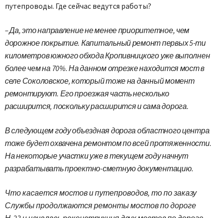
путепроводы. Где сейчас ведутся работы?
– Да, это направление не менее приоритетное, чем
дорожное покрытие. Капитальный ремонт первых 5-ти
километров южного обхода Кропивницкого уже выполнен
более чем на 70%. На данном отрезке находится мост в
селе Соколовское, который тоже на данный момент
ремонтируют. Его проезжая часть несколько
расширится, поскольку расширится и сама дорога.
В следующем году объездная дорога областного центра
тоже будет охвачена ремонтом по всей протяженности.
На некоторые участки уже в текущем году начнут
разрабатывать проектно-сметную документацию.
Что касается мостов и путепроводов, то по заказу
Службы продолжаются ремонты мостов по дороге
Н-23 и началась реконструкция двух мостов по дороге