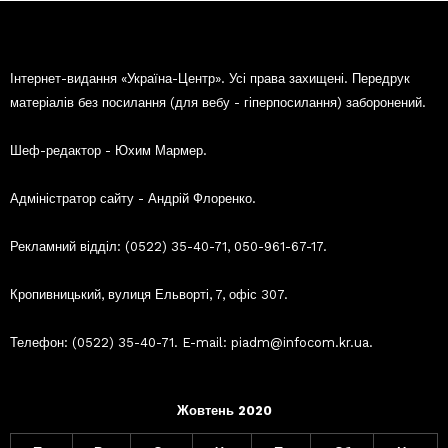
Інтернет-видання «Україна-Центр». Усі права захищені. Передрук
матеріалів без посилання (для вебу - гіперпосилання) заборонений.
Шеф-редактор - Юхим Мармер.
Адміністратор сайту - Андрій Флоренко.
Рекламний відділ: (0522) 35-40-71, 050-961-67-17.
Кропивницький, вулиця Ельворті, 7, офіс 307.
Телефон: (0522) 35-40-71. E-mail: piadm@infocom.kr.ua.
Жовтень 2020