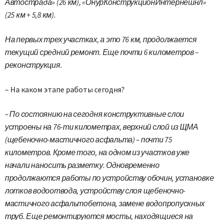
Автострада» (26 км), «ОнурКонструкционИнтернешнл»
(25 км + 5,8 км).
На первых трех участках, а это 76 км, продолжается
текущий средний ремонт. Еще почти 6 километров –
реконструкция.
– На каком этапе работы сегодня?
– По состоянию на сегодня конструктивные слои
устроены на 76-ти километрах, верхний слой из ЩМА
(щебеночно-мастичного асфальта) – почти 75
километров. Кроме того, на одном из участков уже
начали наносить разметку. Одновременно
продолжаются работы по устройству обочин, установке
лотков водоотвода, устройству слоя щебеночно-
мастичного асфальтобетона, замене водопропускных
труб. Еще ремонтируются мосты, находящиеся на