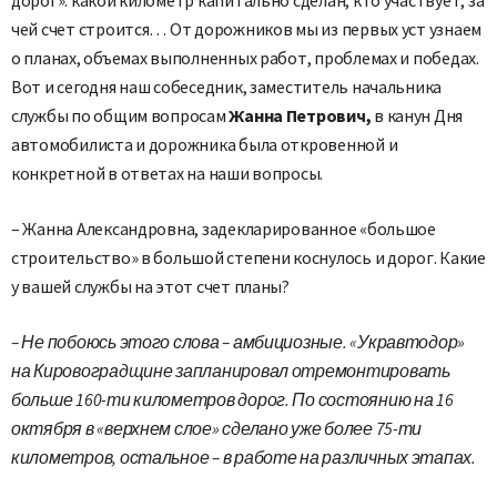
чей счет строится… От дорожников мы из первых уст узнаем
о планах, объемах выполненных работ, проблемах и победах.
Вот и сегодня наш собеседник, заместитель начальника
службы по общим вопросам
Жанна Петрович,
в канун Дня
автомобилиста и дорожника была откровенной и
конкретной в ответах на наши вопросы.
– Жанна Александровна, задекларированное «большое
строительство» в большой степени коснулось и дорог. Какие
у вашей службы на этот счет планы?
– Не побоюсь этого слова – амбициозные. «Укравтодор»
на Кировоградщине запланировал отремонтировать
больше 160-ти километров дорог. По состоянию на 16
октября в «верхнем слое» сделано уже более 75-ти
километров, остальное – в работе на различных этапах.