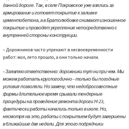
данной дороге. Так, в селе Покровское уже взялись за
армирование и готовят покрытие к заливке
цементобетона, а в Братолюбовке снимают изношенное
покрытие и проводят укрепление непосредственно с
внутренней стороны конструкции.
– Дорожников часто упрекают в несвоевременности
работ: мол, лето прошло, а они только начали.
– Заявляю ответственно: дорожники тут ни при чем. Мы
можем работать круглогодично – только бы погодные
условия позволяли. Но замечу, что недобросовестные
фирмы длительное время срывали тендерные
процедуры на проведение ремонта дороги Н-23,
фактически работы начались только в июле. Но,
несмотря на это, работы с покрытием будут завершены
в ближайшие две недели. Для этого подрядчики