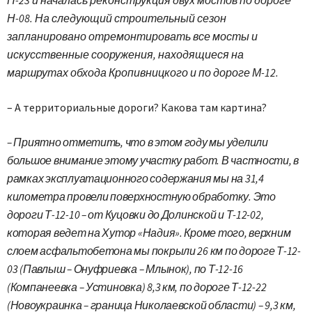
Н-08. На следующий строительный сезон
запланировано отремонтировать все мосты и
искусственные сооружения, находящиеся на
маршрутах обхода Кропивницкого и по дороге М-12.
– А территориальные дороги? Какова там картина?
– Приятно отметить, что в этом году мы уделили
большое внимание этому участку работ. В частности, в
рамках эксплуатационного содержания мы на 31,4
километра провели поверхностную обработку. Это
дороги Т-12-10 – от Куцовки до Долинской и Т-12-02,
которая ведет на Хутор «Надия». Кроме того, верхним
слоем асфальтобетона мы покрыли 26 км по дороге Т-12-
03 (Павлыш – Онуфриевка – Млынок), по Т-12-16
(Компанеевка – Устиновка) 8,3 км, по дороге Т-12-22
(Новоукраинка – граница Николаевской области) – 9,3 км,