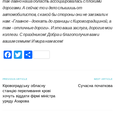
так давно наша область ассоциировалась с плохими
дорогами. А сейчас то и дело слышишь от
автомобилистов, с какой бы стороны они не заезжали к
нам: «Главное – доехать до границы с Кировоградщиной, а
там – отличные дороги». И это ваша заслуга, дорогие мои
коллеги. С праздником! Добра и благополучия вам и
вашим семьям! И мира нам всем!
Facebook
Twitter
Поділитися
PREVIOUS ARTICLE
NEXT ARTICLE
Кіровоградську обласну
Сучасна початкова
станцію переливання крові
хочуть віддати фірмі міністра
уряду Азарова