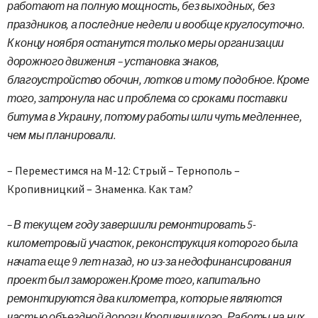
работают на полную мощность, без выходных, без
праздников, а последние недели и вообще круглосуточно.
К концу ноября останутся только меры организации
дорожного движения – установка знаков,
благоустройство обочин, лотков и тому подобное. Кроме
того, затронула нас и проблема со сроками поставки
битума в Украину, потому работы шли чуть медленнее,
чем мы планировали.
– Переместимся на М-12: Стрый – Тернополь –
Кропивницкий – Знаменка. Как там?
– В текущем году завершили ремонтировать 5-
километровый участок, реконструкция которого была
начата еще 9 лет назад, но из-за недофинансирования
проект был заморожен.Кроме того, капитально
ремонтируются два километра, которые являются
частью объездной дороги Кропивницкого. Работы на них