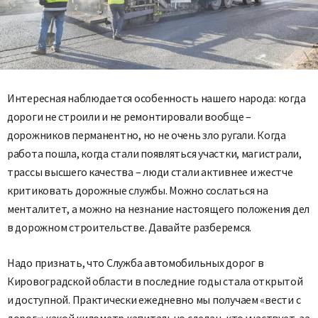
Интересная наблюдается особенность нашего народа: когда
дороги не строили и не ремонтировали вообще –
дорожников перманентно, но не очень зло ругали. Когда
работа пошла, когда стали появляться участки, магистрали,
трассы высшего качества – люди стали активнее и жестче
критиковать дорожные службы. Можно сослаться на
менталитет, а можно на незнание настоящего положения дел
в дорожном строительстве. Давайте разберемся.
Надо признать, что Служба автомобильных дорог в
Кировоградской области в последние годы стала открытой
и доступной. Практически ежедневно мы получаем «вести с
дорог»: какой километр капитально сделан, кто участвует, за