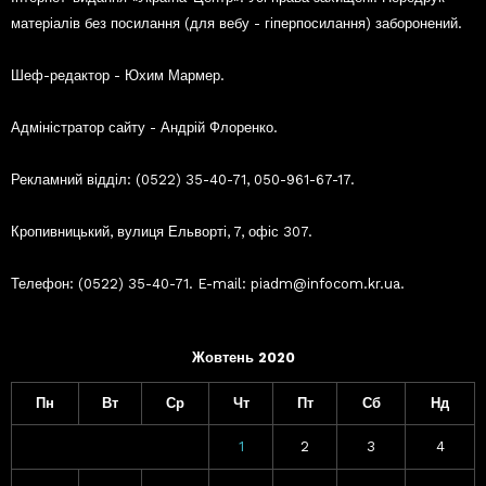
матеріалів без посилання (для вебу - гіперпосилання) заборонений.
Шеф-редактор - Юхим Мармер.
Адміністратор сайту - Андрій Флоренко.
Рекламний відділ: (0522) 35-40-71, 050-961-67-17.
Кропивницький, вулиця Ельворті, 7, офіс 307.
Телефон: (0522) 35-40-71. E-mail: piadm@infocom.kr.ua.
Жовтень 2020
Пн
Вт
Ср
Чт
Пт
Сб
Нд
1
2
3
4