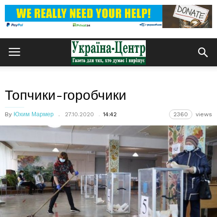
Топчики-горобчики
By
Юхим Мармер
27.10.2020
14:42
2360
views