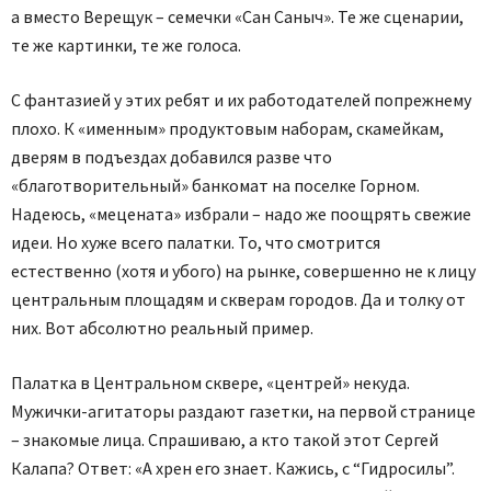
а вместо Верещук – семечки «Сан Саныч». Те же сценарии,
те же картинки, те же голоса.
С фантазией у этих ребят и их работодателей попрежнему
плохо. К «именным» продуктовым наборам, скамейкам,
дверям в подъездах добавился разве что
«благотворительный» банкомат на поселке Горном.
Надеюсь, «мецената» избрали – надо же поощрять свежие
идеи. Но хуже всего палатки. То, что смотрится
естественно (хотя и убого) на рынке, совершенно не к лицу
центральным площадям и скверам городов. Да и толку от
них. Вот абсолютно реальный пример.
Палатка в Центральном сквере, «центрей» некуда.
Мужички-агитаторы раздают газетки, на первой странице
– знакомые лица. Спрашиваю, а кто такой этот Сергей
Калапа? Ответ: «А хрен его знает. Кажись, с “Гидросилы”.