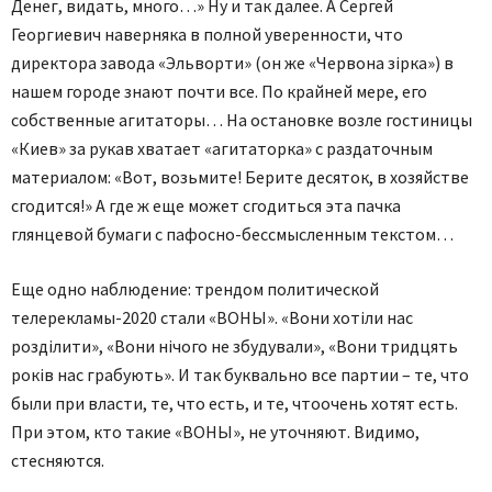
Денег, видать, много…» Ну и так далее. А Сергей
Георгиевич наверняка в полной уверенности, что
директора завода «Эльворти» (он же «Червона зірка») в
нашем городе знают почти все. По крайней мере, его
собственные агитаторы… На остановке возле гостиницы
«Киев» за рукав хватает «агитаторка» с раздаточным
материалом: «Вот, возьмите! Берите десяток, в хозяйстве
сгодится!» А где ж еще может сгодиться эта пачка
глянцевой бумаги с пафосно-бессмысленным текстом…
Еще одно наблюдение: трендом политической
телерекламы-2020 стали «ВОНЫ». «Вони хотіли нас
розділити», «Вони нічого не збудували», «Вони тридцять
років нас грабують». И так буквально все партии – те, что
были при власти, те, что есть, и те, чтоочень хотят есть.
При этом, кто такие «ВОНЫ», не уточняют. Видимо,
стесняются.