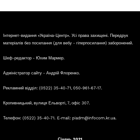
Інтернет-видання «Україна-Центр». Усі права захищені. Передрук
матеріалів без посилання (для вебу - гіперпосилання) заборонений.
Шеф-редактор - Юхим Мармер.
Адміністратор сайту - Андрій Флоренко.
Рекламний відділ: (0522) 35-40-71, 050-961-67-17.
Кропивницький, вулиця Ельворті, 7, офіс 307.
Телефон: (0522) 35-40-71. E-mail: piadm@infocom.kr.ua.
Січень 2021