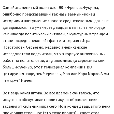
Самый знаменитый политолог 90-х Френсис Фукуяма,
ошибочно предсказавший так называемый «конец
истории» и наступление «нового средневековья», даже не
догадывался, что уже через двадцать пять лет мир будет
как никогда политически активен, а культурным трендом
станет «средневековый» фэнтези-сериал «Игра
Престолов». Серьезно, недавно американские
исследователи подсчитали, что в корпусе англоязычных
работ по политологии, от дипломных до серьезных книг
больших ученых, этот телесериал компании НВО
цитируется чаще, чем Черчилль, Мао или Карл Маркс. А мы
чем хуже? Ничем.
Вот ведь какая штука. Во все времена считалось, что
искусство обслуживает политику, отображает некие
задания от сильных мира сего. Но в конце двадцатого века
произошло страшное (это тоже ирония) – хвост стал