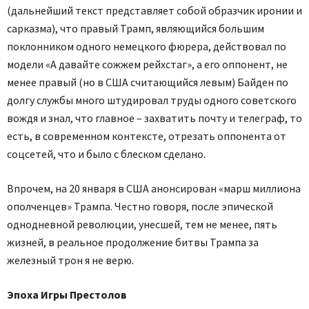
(дальнейший текст представляет собой образчик иронии и
сарказма), что правый Трамп, являющийся большим
поклонником одного немецкого фюрера, действовал по
модели «А давайте сожжем рейхстаг», а его оппонент, не
менее правый (но в США считающийся левым) Байден по
долгу службы много штудировал труды одного советского
вождя и знал, что главное – захватить почту и телеграф, то
есть, в современном контексте, отрезать оппонента от
соцсетей, что и было с блеском сделано.
Впрочем, на 20 января в США анонсирован «марш миллиона
ополченцев» Трампа. Честно говоря, после эпической
однодневной революции, унесшей, тем не менее, пять
жизней, в реальное продолжение битвы Трампа за
железный трон я не верю.
Эпоха Игры Престолов