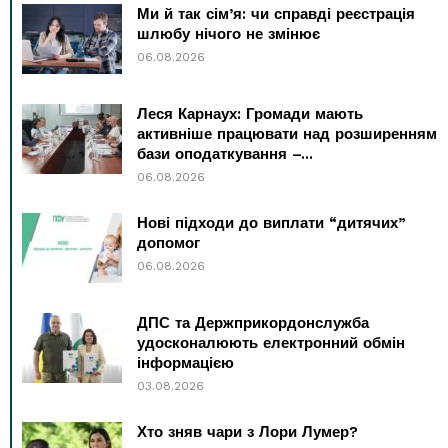
Ми й так сім’я: чи справді реєстрація
шлюбу нічого не змінює
06.08.2026
Леся Карнаух: Громади мають
активніше працювати над розширенням
бази оподаткування –...
06.08.2026
Нові підходи до виплати “дитячих”
допомог
06.08.2026
ДПС та Держприкордонслужба
удосконалюють електронний обмін
інформацією
03.08.2026
Хто зняв чари з Лори Лумер?