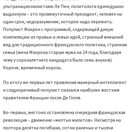
ультранационалистами Ле Пен, политологи единодушно
выдохнули – это промежуточный президент, человек на
один срок, недоразумение, которое надо пережить.
Популист Макрон с программой, содержащей дикую
компиляцию из правых и левых идей, странный внешний
вид для традиционного французского политика, странная
семья (жена Макрона старше мужа на 24 года, благодаря
чему у сорокалетнего кандидата было семь внуков).
Короче, временный король.
По итогу же первых лет правления манерный интеллигент
и сладкоречивый популист оказался наиболее жестким
правителем Франции после Де Голля.
Во-первых, жестоко остановлена очередная французская
революция – движение «желтых жилетов». Несмотря на
полтора десятка погибших, сотни раненых и тысячи