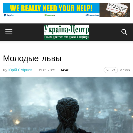
Молодые львы
By
Юрій Смірнов
12.01.2021
14:40
2389
views