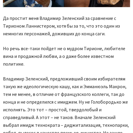
Да простит меня Владимир Зеленский за сравнение с
Тирионом Ланнистером, хотя бы за то, что это один из
немногих персонажей, доживших до конца саги.
Но речь все-таки пойдет не о мудром Тирионе, любителе
вина и продажной любви, а о даже более известном
политике.
Владимир Зеленский, предложивший своим избирателям
такую же идеологическую кашу, как и Эмманюэль Макрон,
тем не менее, в отличие от французского коллеги, так до
конца и не определился с имиджем. Ну не Голобородько же
исполнять. Это тот – простой, твердолобый и
справедливый. А этот – не таков. Вначале Зеленский
выбрал имидж технократа – диджитализация, технопарки,
робот-пылесос в качестве премьер-министра. Не зашло.