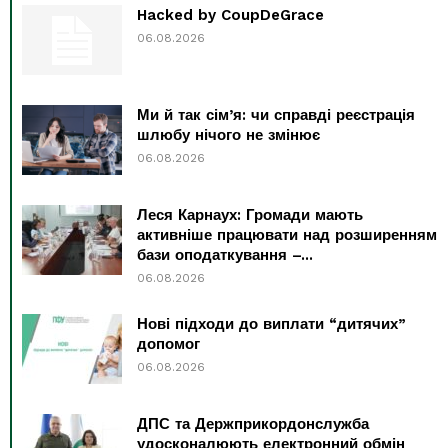
Hacked by CoupDeGrace
06.08.2026
Ми й так сім’я: чи справді реєстрація
шлюбу нічого не змінює
06.08.2026
Леся Карнаух: Громади мають
активніше працювати над розширенням
бази оподаткування –...
06.08.2026
Нові підходи до виплати “дитячих”
допомог
06.08.2026
ДПС та Держприкордонслужба
удосконалюють електронний обмін