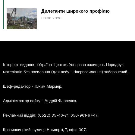
Дилетанти широкого профілю
03.08.2026
Інтернет-видання «Україна-Центр». Усі права захищені. Передрук
матеріалів без посилання (для вебу - гіперпосилання) заборонений.
Шеф-редактор - Юхим Мармер.
Адміністратор сайту - Андрій Флоренко.
Рекламний відділ: (0522) 35-40-71, 050-961-67-17.
Кропивницький, вулиця Ельворті, 7, офіс 307.