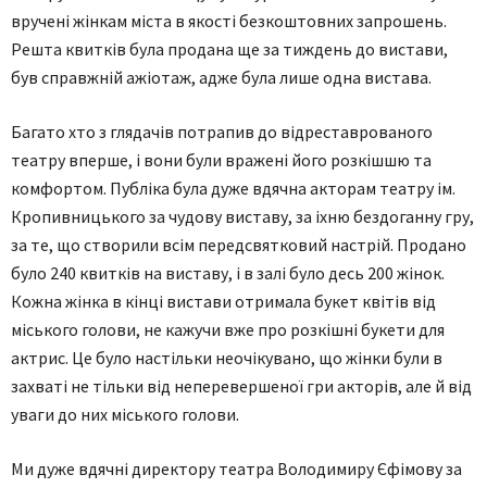
вручені жінкам міста в якості безкоштовних запрошень.
Решта квитків була продана ще за тиждень до вистави,
був справжній ажіотаж, адже була лише одна вистава.
Багато хто з глядачів потрапив до відреставрованого
театру вперше, і вони були вражені його розкішшю та
комфортом. Публіка була дуже вдячна акторам театру ім.
Кропивницького за чудову виставу, за іхню бездоганну гру,
за те, що створили всім передсвятковий настрій. Продано
було 240 квитків на виставу, і в залі було десь 200 жінок.
Кожна жінка в кінці вистави отримала букет квітів від
міського голови, не кажучи вже про розкішні букети для
актрис. Це було настільки неочікувано, що жінки були в
захваті не тільки від неперевершеної гри акторів, але й від
уваги до них міського голови.
Ми дуже вдячні директору театра Володимиру Єфімову за