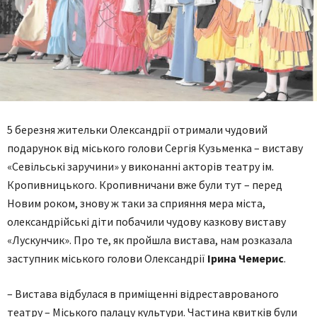
5 березня жительки Олександрії отримали чудовий
подарунок від міського голови Сергія Кузьменка – виставу
«Севільські заручини» у виконанні акторів театру ім.
Кропивницького. Кропивничани вже були тут – перед
Новим роком, знову ж таки за сприяння мера міста,
олександрійські діти побачили чудову казкову виставу
«Лускунчик». Про те, як пройшла вистава, нам розказала
заступник міського голови Олександрії
Ірина Чемерис
.
– Вистава відбулася в приміщенні відреставрованого
театру – Міського палацу культури. Частина квитків були