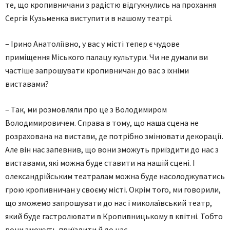
те, що кропивничани з радістю відгукнулись на прохання
Сергія Кузьменка виступити в нашому театрі.
– Ірино Анатоліївно, у вас у місті тепер є чудове
приміщення Міського палацу культури. Чи не думали ви
частіше запрошувати кропивничан до вас з їхніми
виставами?
– Так, ми розмовляли про це з Володимиром
Володимировичем. Справа в тому, що наша сцена не
розрахована на вистави, де потрібно змінювати декорації.
Але він нас запевнив, що вони зможуть приїздити до нас з
виставами, які можна буде ставити на нашій сцені. І
олександрійським театралам можна буде насолоджуватись
грою кропивничан у своєму місті. Окрім того, ми говорили,
що зможемо запрошувати до нас і миколаївський театр,
який буде гастролювати в Кропивницькому в квітні. Тобто
вони зможуть приїздити й до нас.