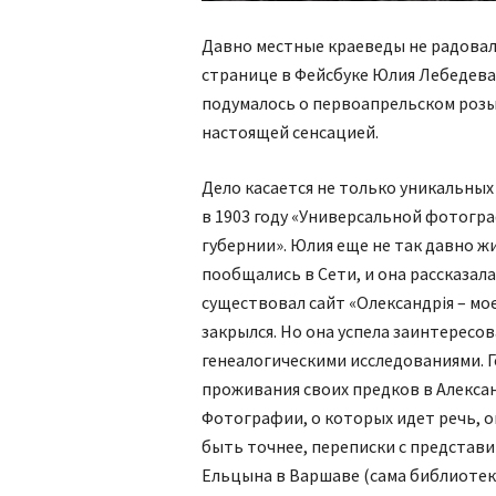
Давно местные краеведы не радовали
странице в Фейсбуке Юлия Лебедева.
подумалось о первоапрельском розыг
настоящей сенсацией.
Дело касается не только уникальны
в 1903 году «Универсальной фотогра
губернии». Юлия еще не так давно жи
пообщались в Сети, и она рассказала
существовал сайт «Олександрія – мо
закрылся. Но она успела заинтересов
генеалогическими исследованиями. 
проживания своих предков в Алексан
Фотографии, о которых идет речь, о
быть точнее, переписки с представ
Ельцына в Варшаве (сама библиотек