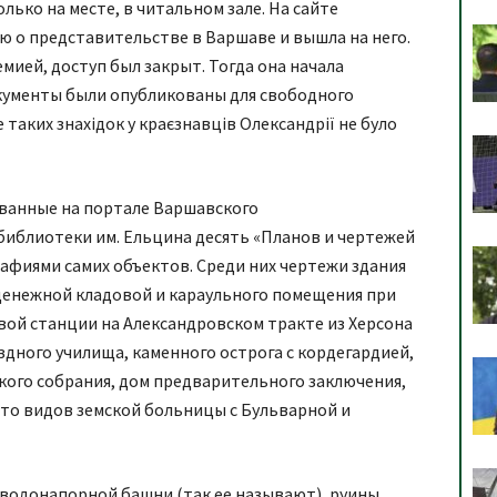
лько на месте, в читальном зале. На сайте
 о представительстве в Варшаве и вышла на него.
демией, доступ был закрыт. Тогда она начала
окументы были опубликованы для свободного
 таких знахідок у краєзнавців Олександрії не було
ванные на портале Варшавского
иблиотеки им. Ельцина десять «Планов и чертежей
афиями самих объектов. Среди них чертежи здания
 денежной кладовой и караульного помещения при
вой станции на Александровском тракте из Херсона
здного училища, каменного острога с кордегардией,
кого собрания, дом предварительного заключения,
то видов земской больницы с Бульварной и
 водонапорной башни (так ее называют), руины