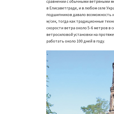
сравнении с обычными ветряными ме
в Елисаветграде, и в любом селе Ук
подшипников давало возможность и
м/сек, тогда как традиционные тех
скорости ветра около 5-6 метров в 
ветросиловой установки на протяже
работать около 100 дней в году.