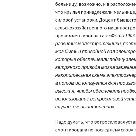
больницу, возможно, и в расположе
что крылья принадлежали мельнице
силовой установки. Доцент бывшег
сельскохозяйственного машиностр
прокомментировал так:
«Фото 1903 
развитием электротехники, поэто
мог быть и приводной вал электр
которые обеспечивали подачу эле
ветряного привода могла закачива
накопительная схема электроэнерг
а потом используется для произв
высокая, чтобы обеспечить необх
использование ветросиловой устан
случае, очень интересно».
Надо думать, что ветросиловая уст
смонтирована по последнему слову 