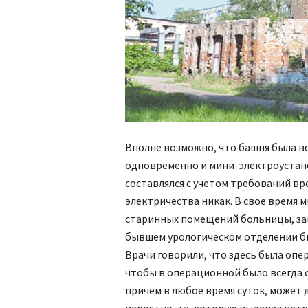
Вполне возможно, что башня была во
одновременно и мини-электроустан
составлялся с учетом требований вр
электричества никак. В свое время 
старинных помещений больницы, зап
бывшем урологическом отделении бы
Врачи говорили, что здесь была опе
чтобы в операционной было всегда св
причем в любое время суток, может 
вероятно, та, которую выдавал вет