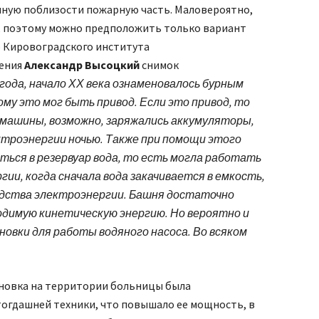
нную поблизости пожарную часть. Маловероятно,
, поэтому можно предположить только вариант
о Кировоградского института
оения
Александр Высоцкий
снимок
года, начало ХХ века ознаменовалось бурным
му это мог быть привод. Если это привод, то
омашины, возможно, заряжались аккумуляторы,
ктроэнергии ночью. Также при помощи этого
ться в резервуар вода, то есть могла работать
ии, когда сначала вода закачивается в емкость,
одства электроэнергии. Башня достаточно
одимую кинетическую энергию. Но вероятно и
овки для работы водяного насоса. Во всяком
ановка на территории больницы была
тогдашней техники, что повышало ее мощность, в