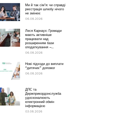
Ми й так сім’я: чи справді
реєстрація шлюбу нічого
не змінює
06.08.2026
Леся Карнаух: Громади
мають активніше
працювати над
розширенням бази
оподаткування –...
06.08.2026
Нові підходи до виплати
“дитячих” допомог
06.08.2026
ДПС та
Держприкордонслужба
удосконалюють
електронний обмін
інформацією
03.08.2026