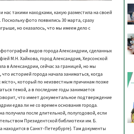
 нас такими находками, какую разместила на своей
 Поскольку фото появились 30 марта, сразу
рыше, но оказалось, что мы имеем дело с
х фотографий видов города Александрии, сделанных
фіей М.Н. Хайкова, город Александрия, Херсонской
ла в Александрии, сейчас за границей, но мы
, что историей города начала заниматься, когда
є місто», который по неизвестным причинам позже
аться темой, а в последние годы занимается
Говорит, что имеет документальное подтверждение
дрии едва ли не со времен основания города.
на получила после длительной, полугодовой, если
ительством Президентской библиотеки им. Б.
а находится в Санкт-Петербурге). Там документы