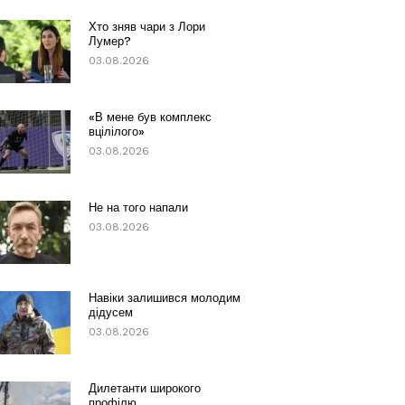
Хто зняв чари з Лори
Лумер?
03.08.2026
«В мене був комплекс
вцілілого»
03.08.2026
Не на того напали
03.08.2026
Навіки залишився молодим
дідусем
03.08.2026
Дилетанти широкого
профілю