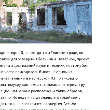
донапорной, как когда-то в Елисаветграде, но
овкой для освещения больницы. Наверное, проект
емени и достижений науки и техники, поэтому без
мне часто приходилось бывать в одном из
ечатленных и в мастерской М.Н. Хайкова. В
ла полукруглая комната с окнами по периметру.
рационная, а окна расположены таким образом,
етло. Но ведь и тогда знали, что яркий свет,
дать только электрическая энергия. Весьма
ряной генератор, установленный на башне земской