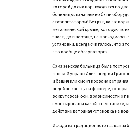
которой до сих пор находятся во д
больницы, изначально были оборудо
стабилизатором! Ветряк, как говоря
металлической крыше, которую помня
знает, да и вообще, не приходилось
установки. Всегда считалось, что эт
это вообще обсерватория.
Сама земская больница была построе
земской управы Александрии Григори
и башня или смонтирована ветряная 
подобно хвосту на флюгере, говорит,
вокруг своей оси, в зависимости от 
смонтирован и какой-то механизм, и
действие ветряная установка на в
Исходя из традиционного названия б