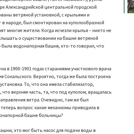
воре Александрийской центральной городской
ваны ветряной установкой, с крыльями и
т в народе, был смонтирован на куполообразной
т многие жители. Когда исчезли крылья – никто не
 слышать о существовании на башне ветряной
о была водонапорная башня, кто-то говорил, что
на в 1900-1901 годах стараниями участкового врача
я Сокальского. Вероятно, тогда же была построена
установка. То, что она имела стабилизатор,
 что верхняя часть, та, что под куполом, вращалась
направления ветра. Очевидно, там же был
 теперь вопрос: какие механизмы приводила в
одонапорной башне больницы?
ашни, это мог быть насос для подачи воды в