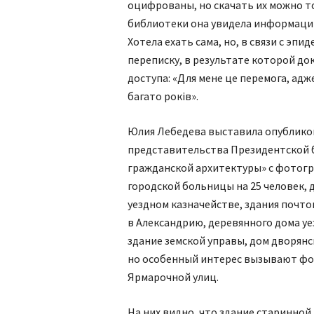
оцифрованы, но скачать их можно то
библиотеки она увидела информацию
Хотела ехать сама, но, в связи с эпи
переписку, в результате которой д
доступа: «Для мене це перемога, адже
багато років».
Юлия Лебедева выставила опублико
представительства Президентской б
гражданской архитектуры» с фотогр
городской больницы на 25 человек,
уездном казначействе, здания почто
в Александрию, деревянного дома уе
здание земской управы, дом дворянс
но особенный интерес вызывают фо
Ярмарочной улиц.
На них видно, что здание старинной